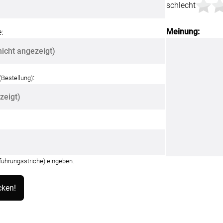
schlecht
Meinung:
:
:
(Bestellung)
nführungsstriche) eingeben.