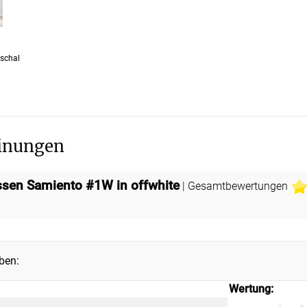
oschal
inungen
issen Samiento #1W in offwhite
| Gesamtbewertungen
ben:
Wertung: