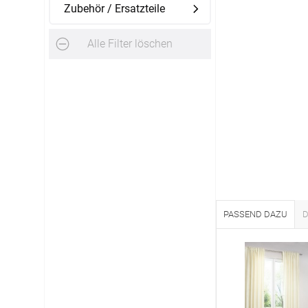
Zubehör / Ersatzteile
AGB
Alle Filter löschen
Impress
Tel.: +49 (0) 3721 395312
Datensch
Fax.: +41 (0) 3721 395333
FAQ
Mail: shop@rolloexpress.com
Kontakt
Zahlarten
Servicezeiten
:
Montag - Freitag: 08:00 - 19:00 Uhr
Samstag: 09:00 - 13:00 Uhr
PASSEND DAZU
D