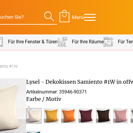
Menü
Für Ihre Fenster & Türen
Für Ihre Räume
Für Ter
miento #1W
Für Ihre Räume
Für Te
Lysel - Dekokissen Samiento #1W in off
envorhang
Kissen
Artikelnummer: 35946-
90371
Farbe / Motiv
g
Alle Kissen
Alle 
en
Tischdecke
Massanfertigung
Massa
Alle Tischdecken
Alle M
ngardinen
Stoffe
Fertiggrössen
Zubeh