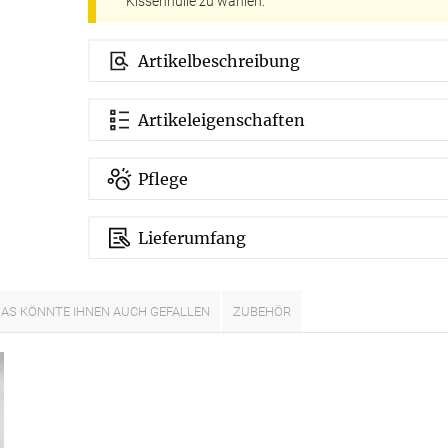
Kissenhülle zu wählen.
Kostenloser Musterversand
Artikelbeschreibung
um
Versandinformation
utz
Reklamation
Artikeleigenschaften
Widerruf
Pflege
Unsere Versandpartner:
Lieferumfang
AS KÖNNTE IHNEN AUCH GEFALLEN
ZUBEHÖR