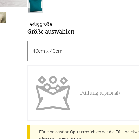
g
Massanfertigung
Massa
Zubehör
rdinen
Alle Dekostoffe
Alle 
enstange
Fertiggrössen
Zubehör
Fertiggröße
ngen
Größe auswählen
gitter
bilder
 nach Mass
Füllung
(Optional)
NS
VERSAND
Für eine schöne Optik empfehlen wir die Füllung etwa