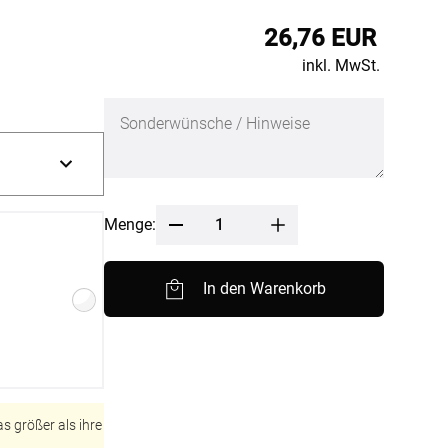
nfertigung
Sonnensegel
26,76 EUR
Pflegeanleitung
inkl. MwSt.
Menge:
In den Warenkorb
BEZAHLUNG
SOCIAL MEDIA
s größer als ihre