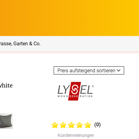
rasse, Garten & Co.
rrasse, Garten & Co.
Service
white
Balkon Sichtschutz
Produktberatung
Balkonbespannungen
Lysel Kissen
Markisenstoff
Messanleitung
nfertigung
(0)
arkisenstoffe
Sonnensegel
Montageanleitung
ör
Kundenmeinungen