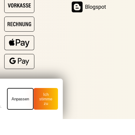
Blogspot
Ich
Anpassen
stimme
zu
.