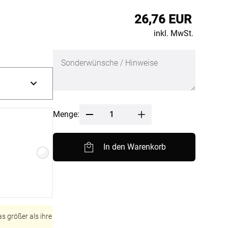
nfertigung
Sonnensegel
26,76 EUR
Pflegeanleitung
inkl. MwSt.
Menge:
In den Warenkorb
BEZAHLUNG
SOCIAL MEDIA
s größer als ihre