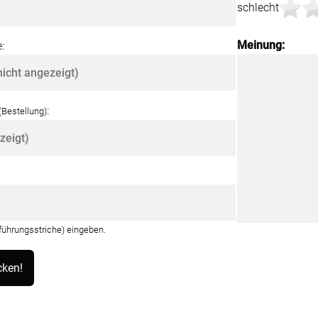
schlecht
Meinung:
:
:
(Bestellung)
nführungsstriche) eingeben.