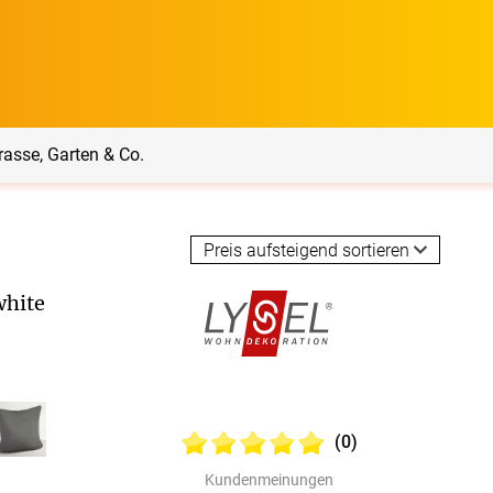
rasse, Garten & Co.
rrasse, Garten & Co.
Service
white
Balkon Sichtschutz
Produktberatung
Balkonbespannungen
Lysel Kissen
Markisenstoff
Messanleitung
nfertigung
(0)
arkisenstoffe
Sonnensegel
Montageanleitung
ör
Kundenmeinungen