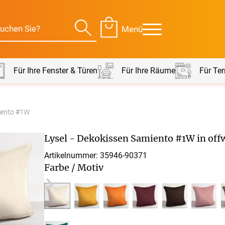
Menü
Für Ihre Fenster & Türen
Für Ihre Räume
Für Ter
miento #1W
Für Ihre Räume
Für Te
Lysel - Dekokissen Samiento #1W in off
envorhang
Kissen
Artikelnummer: 35946-
90371
Farbe / Motiv
g
Alle Kissen
Alle 
en
Tischdecke
Massanfertigung
Massa
Alle Tischdecken
Alle M
ngardinen
Stoffe
Fertiggrössen
Zubeh