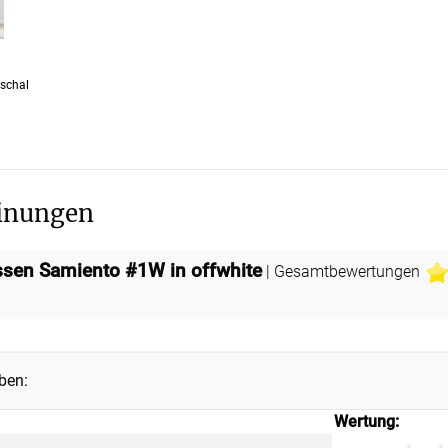
oschal
inungen
issen Samiento #1W in offwhite
| Gesamtbewertungen
ben:
Wertung: