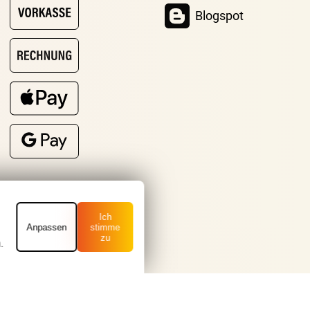
Blogspot
Ich
Anpassen
stimme
zu
.