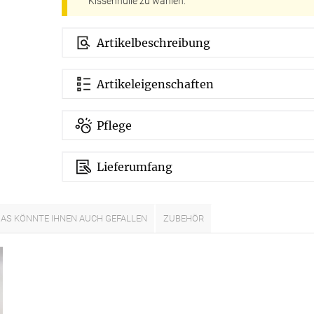
Kissenhülle zu wählen.
Kostenloser Musterversand
Artikelbeschreibung
um
Versandinformation
utz
Reklamation
Artikeleigenschaften
Widerruf
Pflege
Unsere Versandpartner:
Lieferumfang
AS KÖNNTE IHNEN AUCH GEFALLEN
ZUBEHÖR