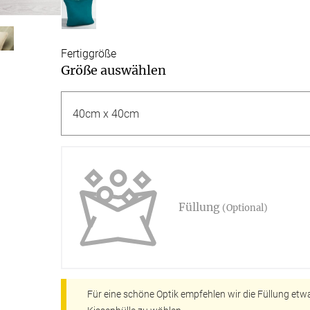
g
Massanfertigung
Massa
Zubehör
rdinen
Alle Dekostoffe
Alle 
enstange
Fertiggrössen
Zubehör
Fertiggröße
ngen
Größe auswählen
gitter
bilder
 nach Mass
Füllung
(Optional)
NS
VERSAND
Für eine schöne Optik empfehlen wir die Füllung etwa