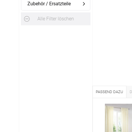
Zubehör / Ersatzteile
AGB
Alle Filter löschen
Impress
Tel.: +49 (0) 3721 395312
Datensch
Fax.: +41 (0) 3721 395333
FAQ
Mail: shop@rolloexpress.com
Kontakt
Zahlarten
Servicezeiten
:
Montag - Freitag: 08:00 - 19:00 Uhr
Samstag: 09:00 - 13:00 Uhr
PASSEND DAZU
D