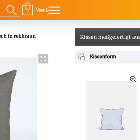
Menü
ch in rehbraun
Kissen
maßgefertigt aus
Für Ihre Räume
Für Te
Kissenform
envorhang
Kissen
g
Alle Kissen
Alle 
en
Tischdecke
Massanfertigung
Massa
Alle Tischdecken
Alle M
ngardinen
Stoffe
Fertiggrössen
Zubeh
g
Massanfertigung
Massa
Zubehör
rdinen
Alle Dekostoffe
Alle 
enstange
Fertiggrössen
Zubehör