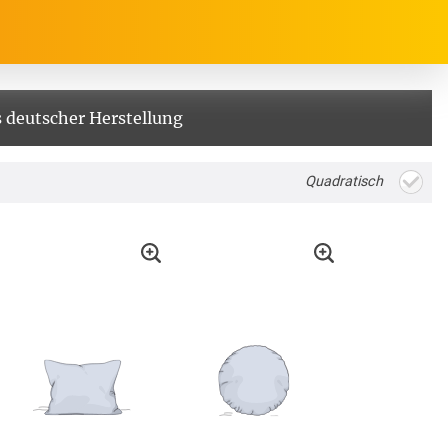
 deutscher Herstellung
rrasse, Garten & Co.
Service
Quadratisch
Balkon Sichtschutz
Produktberatung
Balkonbespannungen
Markisenstoff
Messanleitung
nfertigung
arkisenstoffe
Sonnensegel
Montageanleitung
ör
nfertigung
Sonnensegel
Pflegeanleitung