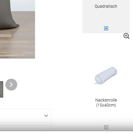
Quadratisch
ngen
gitter
bilder
 nach Mass
Nackenrolle
NS
VERSAND
(15x40cm)
Kostenloser Musterversand