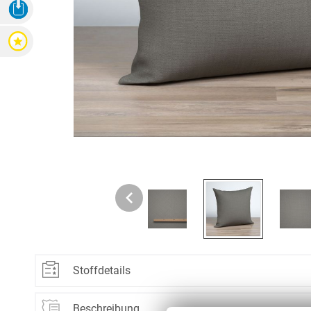
3D Ansicht Herunterladen
Zubehör
Zubehör
Alle Raffrollos
Alle Vorhangsta
Gardinen/Vorhänge
Fliegen
Bewertungen
Massanfertigung
Fertiggrössen
Gardinen nach Maß
Fliegengitter
Flächenvorhang
Fenster
Fertiggrössen
Zubehör
Gardinenstores
Insektenschutz
Zubehör
Alle Flächenvorhänge
Massanfertigung
Fertiggrössen
Zubehör
ÜBER U
Stoffdetails
AGB
Material:
100% Polyester
Beschreibung