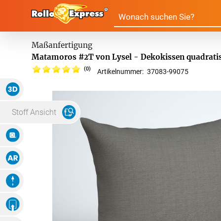
Alle Produkte:
Matamoros #2T von Lysel - Dekokissen quadratis
(0)
Artikelnummer:
37083
-
99075
Für Ihre Fenster & Türen
3D Ansicht
Plissee
Lamell
Stoff Ansicht
Maße Eingeben
Alle Plissees
Massanfertigun
Rollo
Jalousi
Massanfertigung
Zubehör
Augmented Reality
Alle Rollos
Alle Jalousien
Dachfenster Rollo
Scheibe
Fertiggrössen
Animation
Massanfertigung
Massanfertigun
Zubehör
Alle Scheibenga
Eigenes Ambiente
Foto Hochladen
Raffrollo
Gardin
Fertiggrössen
Fertiggrössen
Zubehör