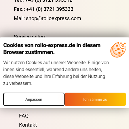
Fax.: +41 (0) 3721 395333
Mail: shop@rolloexpress.com
Servicezeiten
:
Cookies von rollo-express.de in diesem
Montag - Freitag: 08:00 - 19:00 Uhr
Browser zustimmen.
Samstag: 09:00 - 13:00 Uhr
Wir nutzen Cookies auf unserer Webseite. Einige von
ÜBER UNS
ihnen sind essentiell, während andere uns helfen,
diese Webseite und Ihre Erfahrung bei der Nutzung
zu verbessern.
AGB
Impressum
Anpassen
Ich stimme zu
Datenschutz
FAQ
Kontakt