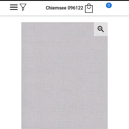
0
Chiemsee 096122