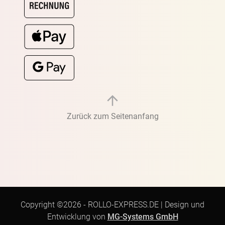
Zurück zum Seitenanfang
Copyright ©2026 -
ROLLO-EXPRESS.DE
|
Design und
Entwicklung von
MG-Systems GmbH