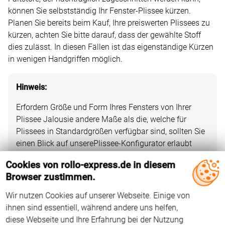
können Sie selbstständig Ihr Fenster-Plissee kürzen.
Planen Sie bereits beim Kauf, Ihre preiswerten Plissees zu
kürzen, achten Sie bitte darauf, dass der gewählte Stoff
dies zulässt. In diesen Fällen ist das eigenständige Kürzen
in wenigen Handgriffen möglich.
Hinweis:
Erfordern Größe und Form Ihres Fensters von Ihrer
Plissee Jalousie andere Maße als die, welche für
Plissees in Standardgrößen verfügbar sind, sollten Sie
einen Blick auf unsere
Plissee-Konfigurator erlaubt
Ihnen nicht nur die benötigten Maße auf den
Cookies von rollo-express.de in diesem
Zentimeter genau anzugeben; Sie haben außerdem
Browser zustimmen.
zahlreiche weitere Möglichkeiten, Ihre Fenster-Plissee
preiswert und individuell zu gestalten.
Wir nutzen Cookies auf unserer Webseite. Einige von
ihnen sind essentiell, während andere uns helfen,
diese Webseite und Ihre Erfahrung bei der Nutzung