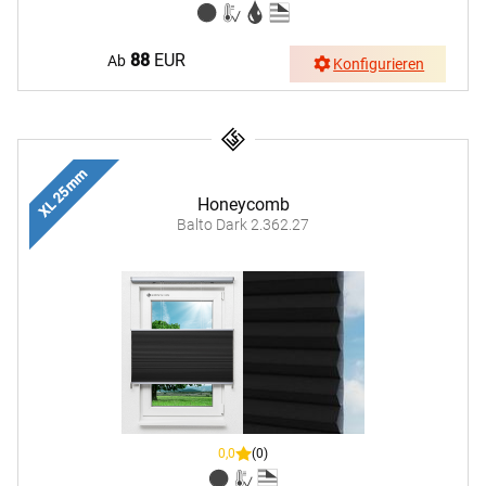
88
EUR
Ab
Konfigurieren
XL 25 mm
Honeycomb
Balto Dark 2.362.27
0,0
(0)