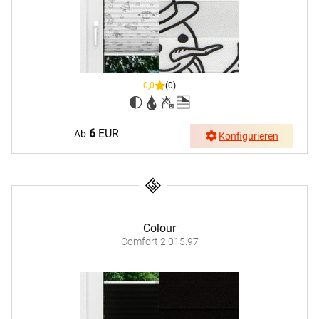
0,0
(0)
6
EUR
Ab
Konfigurieren
Colour
Comfort 2.015.97