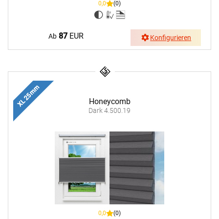
0,0
(0)
87
EUR
Ab
Konfigurieren
XL 25 mm
Honeycomb
Dark 4.500.19
0,0
(0)