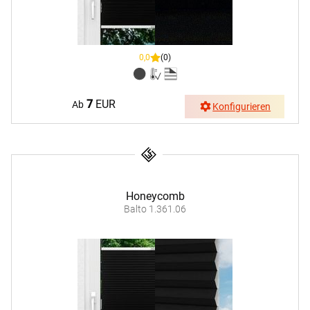
0,0
(0)
7
EUR
Ab
Konfigurieren
Honeycomb
Balto 1.361.06