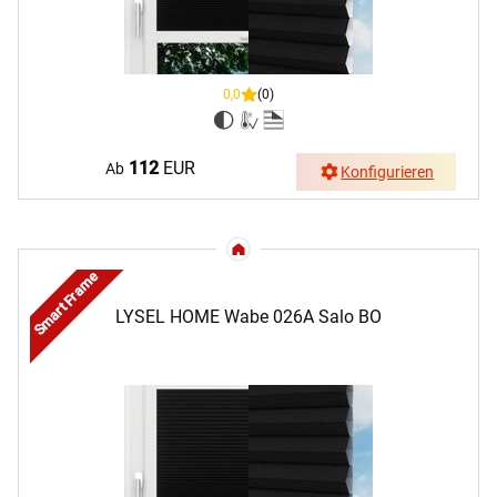
0,0
(0)
112
EUR
Ab
Konfigurieren
Smart Frame
LYSEL HOME Wabe 026A Salo BO