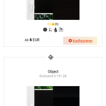
0,0
(0)
6
EUR
Ab
Konfigurieren
Object
Exclusive 3.151.28