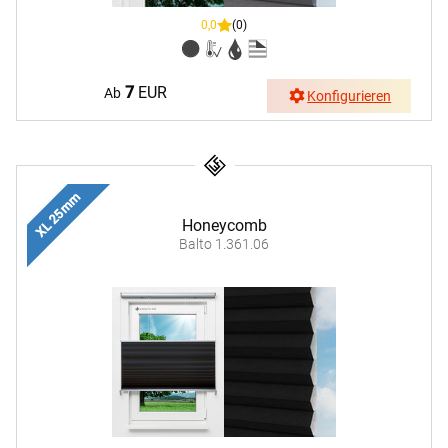
0,0
(0)
7
EUR
Ab
Konfigurieren
XL 25 mm
Honeycomb
Balto 1.361.06