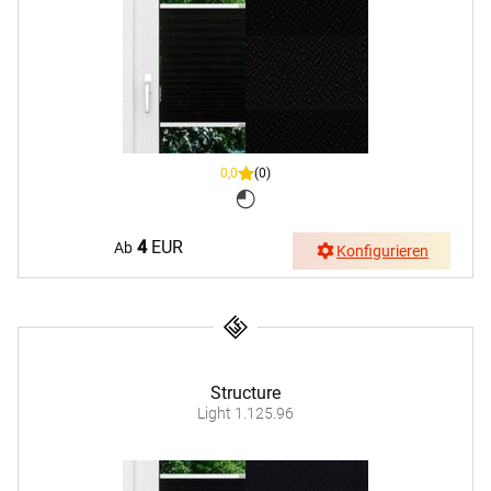
0,0
(0)
4
EUR
Ab
Konfigurieren
Structure
Light 1.125.96