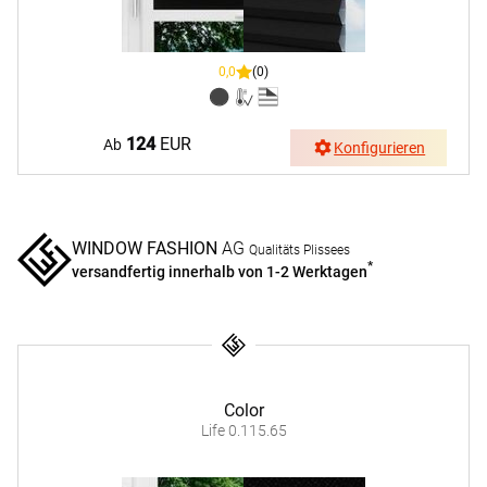
0,0
(0)
124
EUR
Ab
Konfigurieren
WINDOW FASHION
AG
Qualitäts Plissees
*
versandfertig innerhalb von 1-2 Werktagen
Color
Life 0.115.65