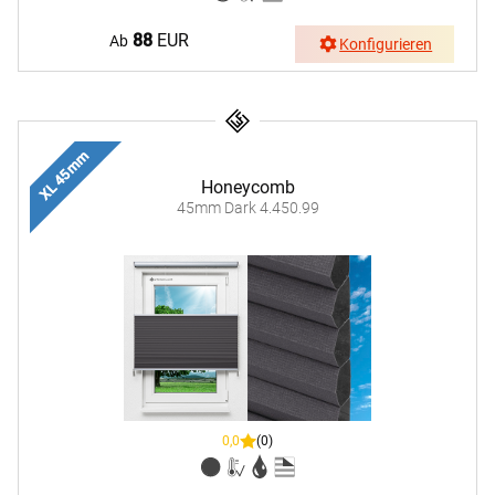
88
EUR
Ab
Konfigurieren
XL 45 mm
Honeycomb
45mm Dark 4.450.99
0,0
(0)