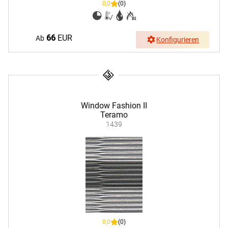
0,0
(0)
66
EUR
Ab
Konfigurieren
Window Fashion II
Teramo
1439
0,0
(0)