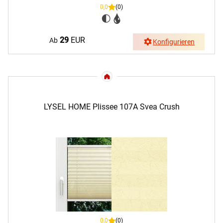
0,0
(0)
29
EUR
Ab
Konfigurieren
LYSEL HOME Plissee 107A Svea Crush
0,0
(0)