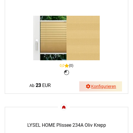
0,0
(0)
23
EUR
Ab
Konfigurieren
LYSEL HOME Plissee 234A Oliv Krepp