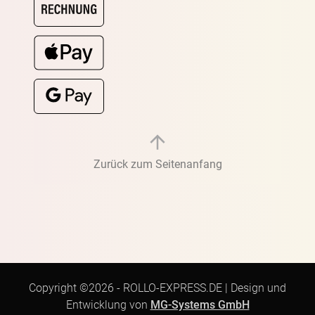
Zurück zum Seitenanfang
Copyright ©2026 -
ROLLO-EXPRESS.DE
|
Design und
Entwicklung von
MG-Systems GmbH