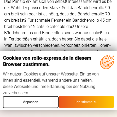
Das Prinzip erklärt sich von selbst! Interessanter wird es bei
der Wahl der passenden Maße. Soll das Bändchenrollo 90
cm breit sein oder ist es nötig, dass das Bändchenrollo 70
cm breit ist? Für schmale Fenster ein Bändchenrollo 45 cm
breit bestellen? Nichts leichter als das! Unsere
Bändchenrollos und Binderollos sind zwar ausschließlich
in Fertiggrößen erhältlich, doch haben Sie dabei die freie
Wahl zwischen verschiedenen, vorkonfektionierten Höhen-
und Breitenmaßen. Für jede Glasfläche in Ihrem Zuhause
Cookies von rollo-express.de in diesem
ist das passende Binderollo oder Bändchenrollo günstig im
Browser zustimmen.
Sortiment unseres Onlineshops zu finden.
Wir nutzen Cookies auf unserer Webseite. Einige von
ihnen sind essentiell, während andere uns helfen,
diese Webseite und Ihre Erfahrung bei der Nutzung
zu verbessern.
Anpassen
Ich stimme zu