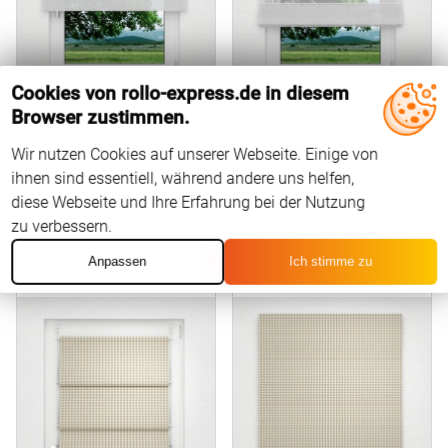
Cookies von rollo-express.de in diesem
Browser zustimmen.
Maße eingeben
Maße eingeben
Wir nutzen Cookies auf unserer Webseite. Einige von
ihnen sind essentiell, während andere uns helfen,
diese Webseite und Ihre Erfahrung bei der Nutzung
Mutki #3J von Lysel
Mutki #3J von Lysel
zu verbessern.
Raffrollo smart
Raffrollo classic
Anpassen
Ich stimme zu