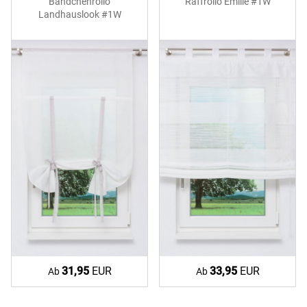
Bändchenrollo
Raffrollo Emille #1W
Landhauslook #1W
31,95
EUR
33,95
EUR
Ab
Ab