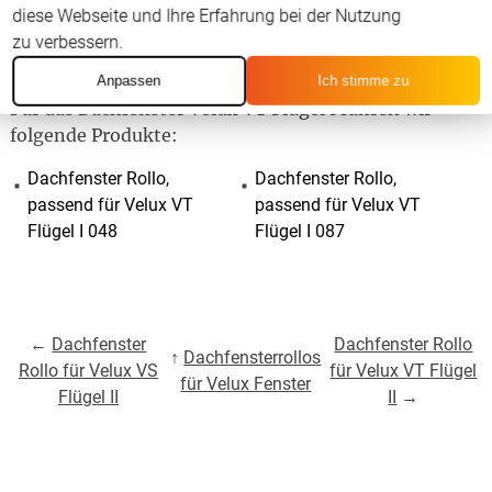
diese Webseite und Ihre Erfahrung bei der Nutzung
zu verbessern.
Anpassen
Ich stimme zu
Für das Dachfenster Velux VT Flügel I führen wir
folgende Produkte:
Dachfenster Rollo,
Dachfenster Rollo,
passend für Velux VT
passend für Velux VT
Flügel I 048
Flügel I 087
←
Dachfenster
Dachfenster Rollo
↑
Dachfensterrollos
Rollo für Velux VS
für Velux VT Flügel
für Velux Fenster
Flügel II
II
→