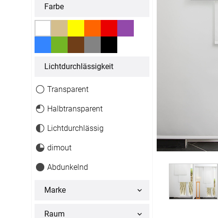
Massanfertigung
Massanfertigun
Farbe
Zubehör
Alle Scheibenga
Raffrollo
Gardin
Fertiggrössen
Fertiggrössen
Zubehör
Zubehör
Zubehör
Alle Raffrollos
Alle Vorhangsta
Gardinen/Vorhänge
Fliegen
Massanfertigung
Fertiggrössen
Licht­durchlässigkeit
Gardinen nach Maß
Fliegengitter
Flächenvorhang
Fenster
Fertiggrössen
Zubehör
Transparent
Gardinenstores
Insektenschutz
Zubehör
Halbtransparent
Alle Flächenvorhänge
Lichtdurchlässig
Massanfertigung
dimout
Fertiggrössen
Abdunkelnd
Zubehör
Marke
ÜBER U
Raum