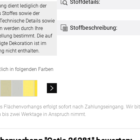
Stoffdetails:
ung dient lediglich der
 Stoffes sowie der
Kostenloser Musterversand
 Technische Details sowie
um
Versandinformation
Stoffbeschreibung:
n werden durch Ihre
utz
Reklamation
ellung bestimmt. Die auf
gte Dekoration ist im
Widerruf
g nicht enthalten.
Unsere Versandpartner:
tlich in folgenden Farben
res Flächenvorhangs erfolgt sofort nach Zahlungseingang. Wir bi
n bis zwei Werktage in Anspruch nimmt.