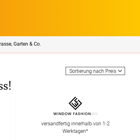
rasse, Garten & Co.
rrasse, Garten & Co.
Service
ss!
Balkon Sichtschutz
Produktberatung
Balkonbespannungen
Markisenstoff
Messanleitung
nfertigung
versandfertig innerhalb von 1-2
arkisenstoffe
Werktagen*
Sonnensegel
Montageanleitung
ör