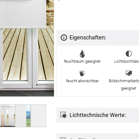
g
Massanfertigung
Massa
Zubehör
rdinen
Alle Dekostoffe
Alle 
enstange
Fertiggrössen
Zubehör
ngen
gitter
Eigenschaften:
bilder
feuchtraum geeignet
Lichtdurchläs
 nach Mass
feucht abwischbar
Bildschirmarbeit
geeignet
Lichttechnische Werte:
NS
VERSAND