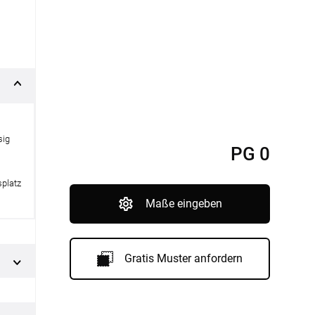
nfertigung
Sonnensegel
Pflegeanleitung
sig
PG 0
splatz
Maße eingeben
Gratis Muster anfordern
BEZAHLUNG
SOCIAL MEDIA