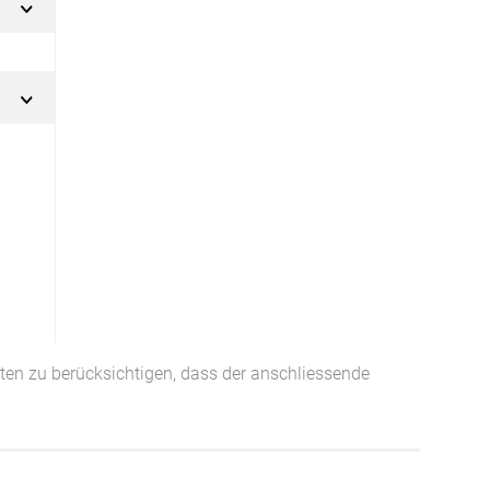
Facebook
Twitter
Pinterest
Youtube
Blogspot
tten zu berücksichtigen, dass der anschliessende