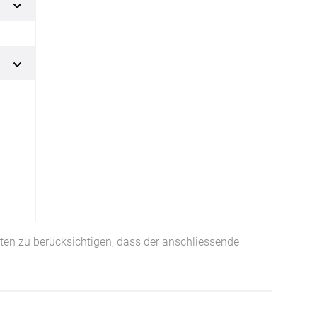
Facebook
Twitter
Pinterest
Youtube
Blogspot
tten zu berücksichtigen, dass der anschliessende