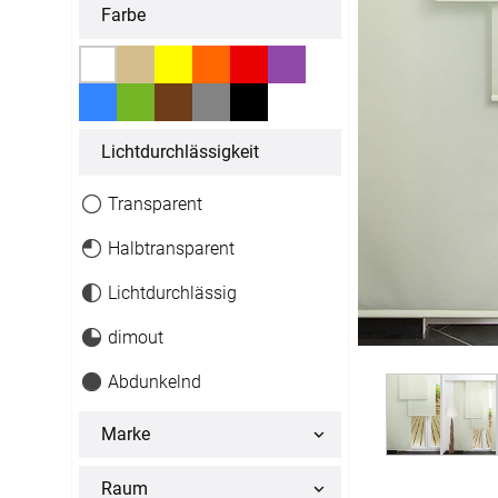
Massanfertigung
Massanfertigun
Farbe
Zubehör
Alle Scheibenga
Raffrollo
Gardin
Fertiggrössen
Fertiggrössen
Zubehör
Zubehör
Zubehör
Alle Raffrollos
Alle Vorhangsta
Gardinen/Vorhänge
Fliegen
Massanfertigung
Fertiggrössen
Licht­durchlässigkeit
Gardinen nach Maß
Fliegengitter
Flächenvorhang
Fenster
Fertiggrössen
Zubehör
Transparent
Gardinenstores
Insektenschutz
Zubehör
Halbtransparent
Alle Flächenvorhänge
Lichtdurchlässig
Massanfertigung
dimout
Fertiggrössen
Abdunkelnd
Zubehör
Marke
ÜBER U
Raum