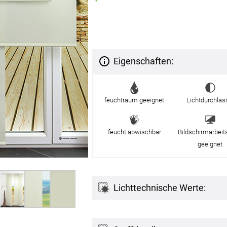
g
Massanfertigung
Massa
Zubehör
rdinen
Alle Dekostoffe
Alle 
enstange
Fertiggrössen
Zubehör
ngen
gitter
Eigenschaften:
bilder
feuchtraum geeignet
Lichtdurchläs
 nach Mass
feucht abwischbar
Bildschirmarbeit
geeignet
Lichttechnische Werte:
NS
VERSAND