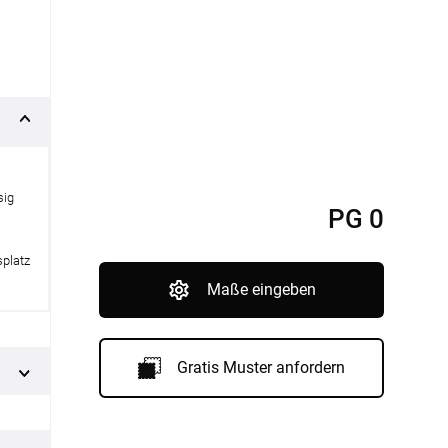
nfertigung
Sonnensegel
Pflegeanleitung
sig
PG 0
splatz
Maße eingeben
Gratis Muster anfordern
BEZAHLUNG
SOCIAL MEDIA