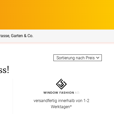
rasse, Garten & Co.
rrasse, Garten & Co.
Service
ss!
Balkon Sichtschutz
Produktberatung
Balkonbespannungen
Markisenstoff
Messanleitung
nfertigung
versandfertig innerhalb von 1-2
arkisenstoffe
Werktagen*
Sonnensegel
Montageanleitung
ör