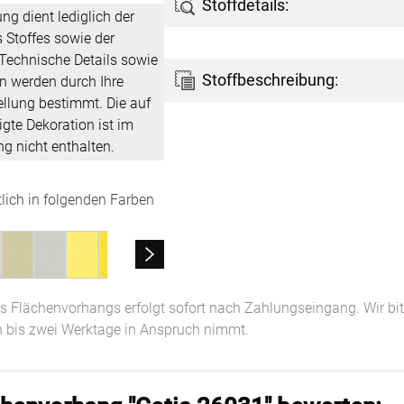
Stoffdetails:
ung dient lediglich der
 Stoffes sowie der
Kostenloser Musterversand
 Technische Details sowie
um
Versandinformation
Stoffbeschreibung:
n werden durch Ihre
utz
Reklamation
ellung bestimmt. Die auf
gte Dekoration ist im
Widerruf
g nicht enthalten.
Unsere Versandpartner:
tlich in folgenden Farben
res Flächenvorhangs erfolgt sofort nach Zahlungseingang. Wir bi
n bis zwei Werktage in Anspruch nimmt.