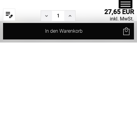
27,65 EUR
inkl. MwSt.
In den
Warenkorb
Start
Produkte
Filter
Service
Status
Rund
Nackenrolle
(15x40cm)
Weiter
Weiter Einkaufen
Maße eingeben
Grösse: 20cm
Zum Warenkorb