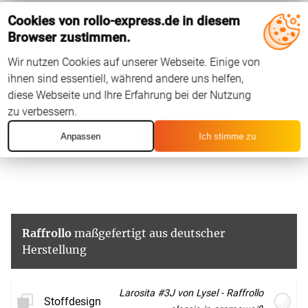
unterstreicht den fließenden Eindruck. Das
Cookies von rollo-express.de in diesem
Polyestergewebe ist mit einem Bleiband
Browser zustimmen.
versehen, außerdem an den Seiten und am
Abschluss gesäumt. Den Stoff können Sie
Wir nutzen Cookies auf unserer Webseite. Einige von
schonend bei 30 Grad in der Maschine
ihnen sind essentiell, während andere uns helfen,
waschen.
diese Webseite und Ihre Erfahrung bei der Nutzung
zu verbessern.
Im Gegensatz zu Reinweiß wirkt
Cremeweiß um einiges milder und
Anpassen
Ich stimme zu
freundlicher. Mit einer stilvollen Eleganz
lockert eine solche Fensterdeko den Raum
auf und bietet einen immensen
Gestaltungsspielraum. Ob mit ruhigen
Erdtönen, zarten Pastellnuancen oder
Raffrollo
maßgefertigt aus deutscher
Knallfarben, die in Verbindung mit Weiß
Herstellung
noch intensiver wirken. Ausdrucksstarke
Kontraste ergeben sich auch mit erdigem
Braun, starkem Anthrazit, Violett, Bordeaux
Larosita #3J von Lysel - Raffrollo
und Nachtblau, die für ein edles Ambiente
Stoffdesign