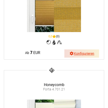
0,0
(0)
7
EUR
Ab
Konfigurieren
Honeycomb
Forta 4.701.21