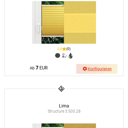
0,0
(0)
7
EUR
Ab
Konfigurieren
Lima
Structure 3.505.28