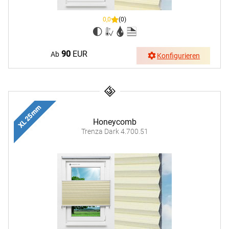
0,0
(0)
90
EUR
Ab
Konfigurieren
XL 25 mm
Honeycomb
Trenza Dark 4.700.51