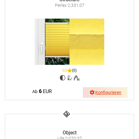
Perlex 2.331.07
0,0
(0)
6
EUR
Ab
Konfigurieren
Object
Life 2.070.37