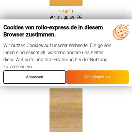
0,0
(0)
Cookies von rollo-express.de in diesem
66
EUR
Ab
Konfigurieren
Browser zustimmen.
Wir nutzen Cookies auf unserer Webseite. Einige von
ihnen sind essentiell, während andere uns helfen,
diese Webseite und Ihre Erfahrung bei der Nutzung
zu verbessern.
Window Fashion II
del Froppa
Anpassen
Ich stimme zu
2202