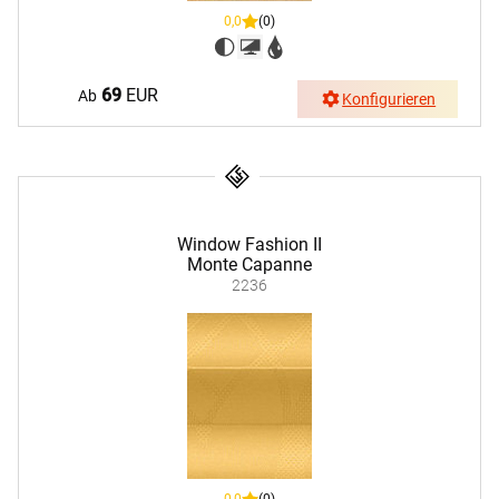
0,0
(0)
69
EUR
Ab
Konfigurieren
Window Fashion II
Monte Capanne
2236
0,0
(0)