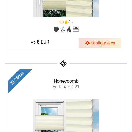
0,0
(0)
8
EUR
Ab
Konfigurieren
XL 25 mm
Honeycomb
Forta 4.701.21