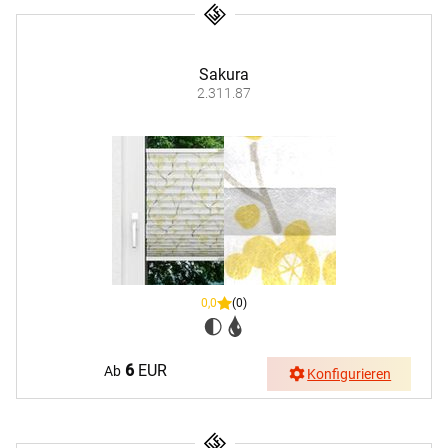
Sakura
2.311.87
0,0
(0)
6
EUR
Ab
Konfigurieren