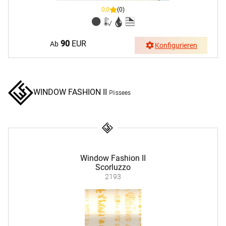
0,0
(0)
90
EUR
Ab
Konfigurieren
WINDOW FASHION II
Plissees
Window Fashion II
Scorluzzo
2193