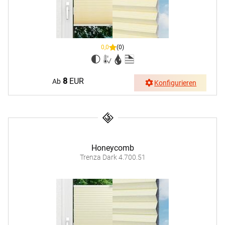
0,0
(0)
8
EUR
Ab
Konfigurieren
Honeycomb
Trenza Dark 4.700.51