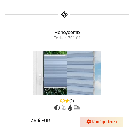
Honeycomb
Forta 4.701.01
0,0
(0)
6
EUR
Ab
Konfigurieren