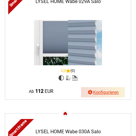
LYSEL HOME Wabe 029A Salo
0,0
(0)
112
EUR
Ab
Konfigurieren
Smart Frame
LYSEL HOME Wabe 030A Salo