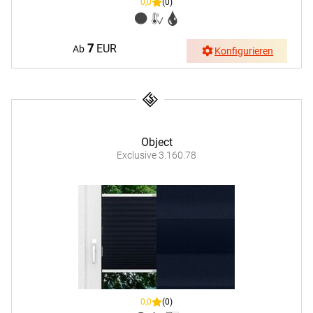
0,0
(0)
7
EUR
Ab
Konfigurieren
Object
Exclusive 3.160.78
0,0
(0)