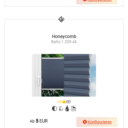
Honeycomb
Balto 1.359.46
0,0
(0)
5
EUR
Ab
Konfigurieren