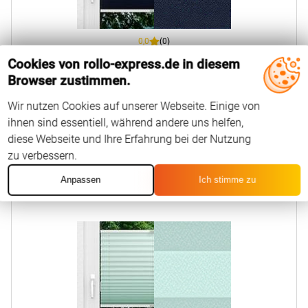
0,0
(0)
Cookies von rollo-express.de in diesem
Browser zustimmen.
6
EUR
Ab
Konfigurieren
Wir nutzen Cookies auf unserer Webseite. Einige von
ihnen sind essentiell, während andere uns helfen,
diese Webseite und Ihre Erfahrung bei der Nutzung
zu verbessern.
Colour
Anpassen
Ich stimme zu
Life Dark 3.316.38