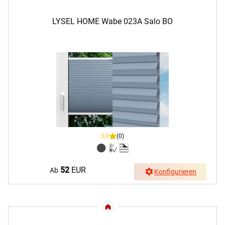
LYSEL HOME Wabe 023A Salo BO
0,0
(0)
52
EUR
Ab
Konfigurieren