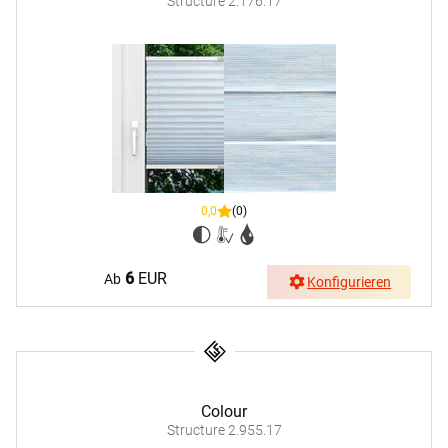
Structure 2.176.17
0,0
(0)
6
EUR
Ab
Konfigurieren
Colour
Structure 2.955.17