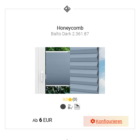
Honeycomb
Balto Dark 2.361.87
0,0
(0)
6
EUR
Ab
Konfigurieren