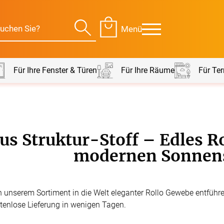
Menü
Für Ihre Fenster & Türen
Für Ihre Räume
Für Ter
Für Ihre Räume
Für Te
us Struktur-Stoff – Edles Ro
envorhang
Kissen
modernen Sonnen
g
Alle Kissen
Alle 
en
Tischdecke
 unserem Sortiment in die Welt eleganter Rollo Gewebe entführen
Massanfertigung
Massa
stenlose Lieferung in wenigen Tagen.
Alle Tischdecken
Alle M
ngardinen
Stoffe
Fertiggrössen
Zubeh