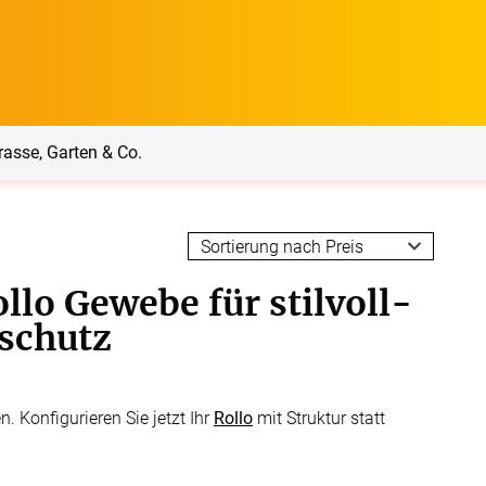
rasse, Garten & Co.
rrasse, Garten & Co.
Service
llo Gewebe für stilvoll-
Balkon Sichtschutz
Produktberatung
schutz
Balkonbespannungen
Markisenstoff
Messanleitung
. Konfigurieren Sie jetzt Ihr
Rollo
mit Struktur statt
nfertigung
arkisenstoffe
Sonnensegel
Montageanleitung
ör