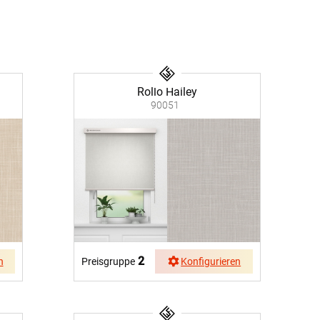
nfertigung
Sonnensegel
Pflegeanleitung
Rollo Hailey
90051
2
n
Preisgruppe
Konfigurieren
BEZAHLUNG
SOCIAL MEDIA