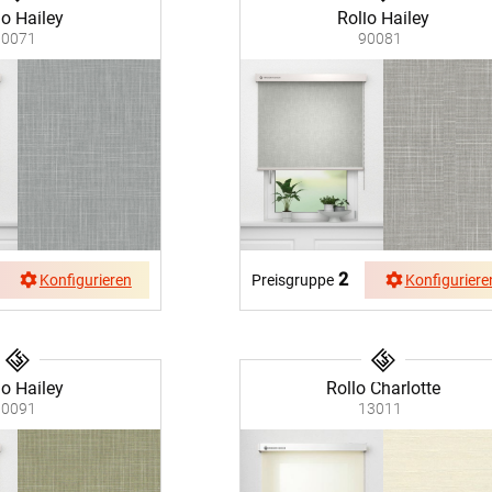
lo Hailey
Rollo Hailey
90071
90081
Kostenloser Musterversand
um
Versandinformation
utz
Reklamation
Widerruf
Unsere Versandpartner:
2
Konfigurieren
Preisgruppe
Konfiguriere
lo Hailey
Rollo Charlotte
90091
13011