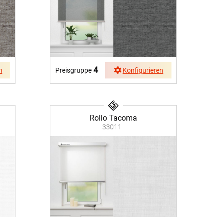
4
n
Preisgruppe
Konfigurieren
Rollo Tacoma
33011