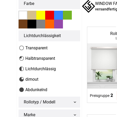
Massanfertigung
Massanfertigun
Farbe
WINDOW F
Zubehör
Alle Scheibenga
versandferti
Raffrollo
Gardin
Fertiggrössen
Fertiggrössen
Zubehör
Zubehör
Zubehör
Alle Raffrollos
Alle Vorhangsta
Gardinen/Vorhänge
Fliegen
Rol
Massanfertigung
Fertiggrössen
Lichtdurchlässigkeit
Gardinen nach Maß
Fliegengitter
Flächenvorhang
Fenster
Fertiggrössen
Zubehör
Transparent
Gardinenstores
Insektenschutz
Zubehör
Halbtransparent
Alle Flächenvorhänge
Lichtdurchlässig
Massanfertigung
dimout
Fertiggrössen
Abdunkelnd
Zubehör
2
Preisgruppe
Rollotyp / Modell
ÜBER U
Marke