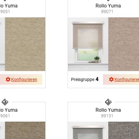
lo Yuma
Rollo Yuma
89051
89071
4
Konfigurieren
Preisgruppe
Konfiguriere
lo Yuma
Rollo Yuma
89061
89131