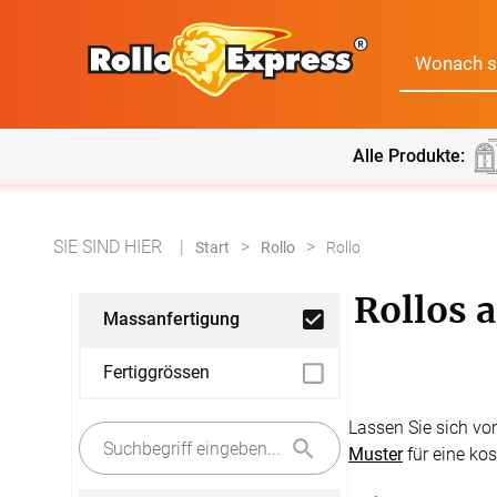
Alle Produkte:
Alle Produkte:
SIE SIND HIER
Für Ihre Fenster & Türen
Start
Rollo
Rollo
Rollos a
Massanfertigung
Plissee
Lamell
Fertiggrössen
Alle Plissees
Massanfertigun
Rollo
Jalousi
Lassen Sie sich von
Massanfertigung
Zubehör
Muster
für eine ko
Alle Rollos
Alle Jalousien
Dachfenster Rollo
Scheibe
Fertiggrössen