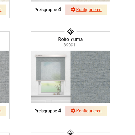
4
n
Preisgruppe
Konfigurieren
Rollo Yuma
89091
4
n
Preisgruppe
Konfigurieren