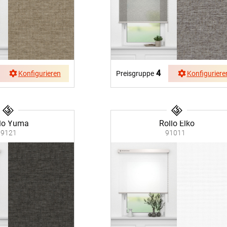
4
Konfigurieren
Preisgruppe
Konfiguriere
lo Yuma
Rollo Elko
89121
91011