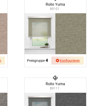
Rollo Yuma
89101
4
n
Preisgruppe
Konfigurieren
Rollo Yuma
89111