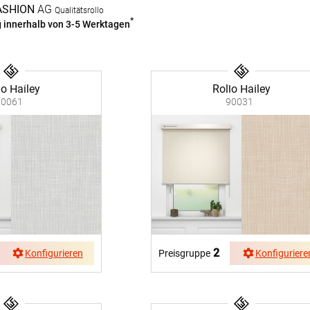
g
Massanfertigung
Massa
ASHION
AG
Qualitätsrollo
Zubehör
rdinen
Alle Dekostoffe
Alle 
*
g innerhalb von 3-5 Werktagen
enstange
Fertiggrössen
Zubehör
ngen
gitter
lo Hailey
Rollo Hailey
90061
90031
bilder
 nach Mass
2
Konfigurieren
Preisgruppe
Konfiguriere
NS
VERSAND