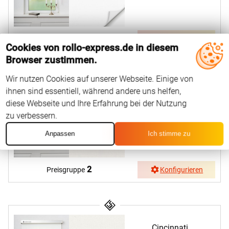
2
Preisgruppe
Konfigurieren
Cookies von rollo-express.de in diesem
Browser zustimmen.
Wir nutzen Cookies auf unserer Webseite. Einige von
ihnen sind essentiell, während andere uns helfen,
Cincinnati
diese Webseite und Ihre Erfahrung bei der Nutzung
54431
zu verbessern.
Anpassen
Ich stimme zu
2
Preisgruppe
Konfigurieren
Cincinnati