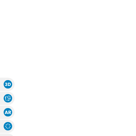
Zubehör
Zubehör
Alle Raffrollos
Alle Vorhangsta
Gardinen/Vorhänge
Fliegen
Massanfertigung
Fertiggrössen
Gardinen nach Maß
Fliegengitter
Flächenvorhang
Fenster
Fertiggrössen
Zubehör
Gardinenstores
Insektenschutz
Zubehör
Alle Flächenvorhänge
Massanfertigung
Fertiggrössen
Zubehör
3D Ansicht
Stoff Ansicht
ÜBER U
Augmented Reality
Explosions-Zeichnung
AGB