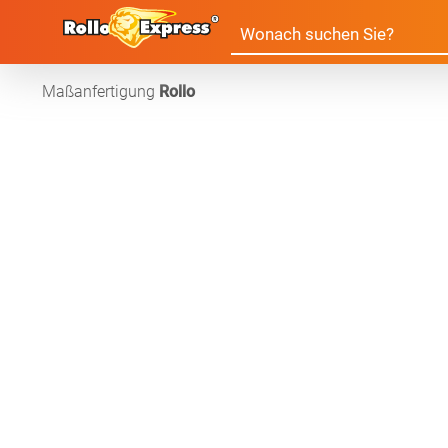
Maßanfertigung
Rollo
Alle Produkte:
Für Ihre Fenster & Türen
Plissee
Lamell
Alle Plissees
Massanfertigun
Rollo
Jalousi
Massanfertigung
Zubehör
Alle Rollos
Alle Jalousien
Dachfenster Rollo
Scheibe
Fertiggrössen
Massanfertigung
Massanfertigun
Zubehör
Alle Scheibenga
Raffrollo
Gardin
Fertiggrössen
Fertiggrössen
Zubehör