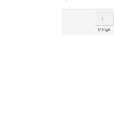
ngen
gitter
bilder
Menge
 nach Mass
NS
VERSAND
Kostenloser Musterversand