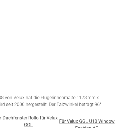
Twitter
Pinterest
Youtube
Blogspot
08 von Velux hat die Flügelinnenmaße 1173 mm x
d seit 2000 hergestellt. Der Falzwinkel beträgt 96°
↑
Dachfenster Rollo für Velux
Für Velux GGL U10 Window
GGL