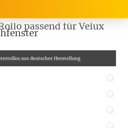
Rollo passend für Velux
hfenster
rrasse, Garten & Co.
Service
terrollos aus deutscher Herstellung
Balkon Sichtschutz
Produktberatung
Balkonbespannungen
Markisenstoff
Messanleitung
nfertigung
arkisenstoffe
Sonnensegel
Montageanleitung
ör
nfertigung
Sonnensegel
Pflegeanleitung