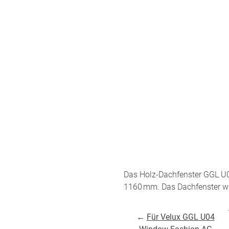
um
Versandinformation
utz
Reklamation
Widerruf
Unsere Versandpartner:
Das Holz-Dachfenster GGL U
1160 mm. Das Dachfenster wir
←
Für Velux GGL U04