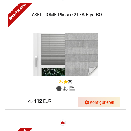
Smart Frame
LYSEL HOME Plissee 217A Frya BO
0,0
(0)
112
EUR
Ab
Konfigurieren