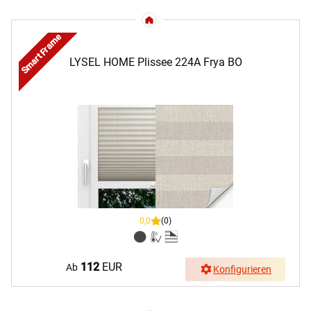
Smart Frame
LYSEL HOME Plissee 224A Frya BO
0,0
(0)
112
EUR
Ab
Konfigurieren