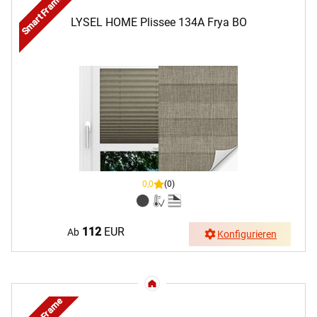
Smart Frame
LYSEL HOME Plissee 134A Frya BO
0,0
(0)
112
EUR
Ab
Konfigurieren