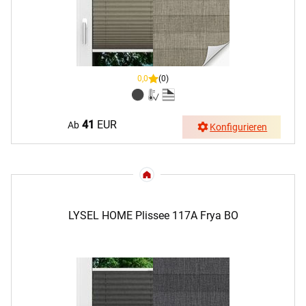
0,0
(0)
41
EUR
Ab
Konfigurieren
LYSEL HOME Plissee 117A Frya BO