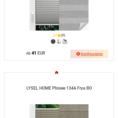
0,0
(0)
41
EUR
Ab
Konfigurieren
LYSEL HOME Plissee 134A Frya BO