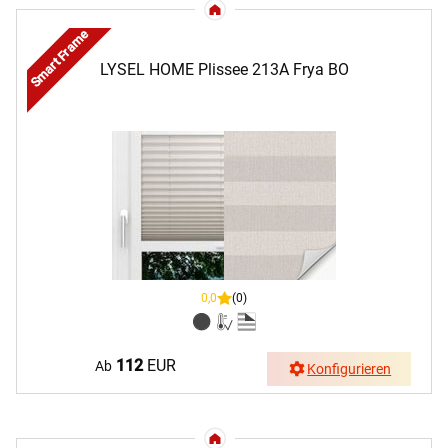
Smart Frame
LYSEL HOME Plissee 213A Frya BO
0,0
(0)
112
EUR
Ab
Konfigurieren