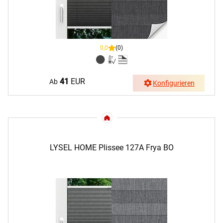
0,0
(0)
41
EUR
Ab
Konfigurieren
LYSEL HOME Plissee 127A Frya BO