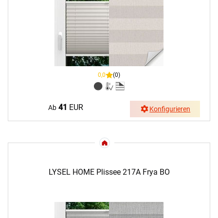
0,0
(0)
41
EUR
Ab
Konfigurieren
LYSEL HOME Plissee 217A Frya BO