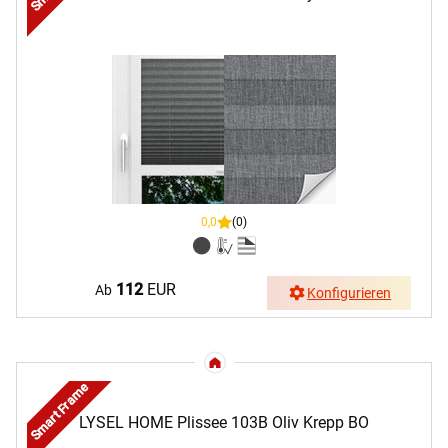
0,0
(0)
112
EUR
Ab
Konfigurieren
Smart Frame
LYSEL HOME Plissee 103B Oliv Krepp BO