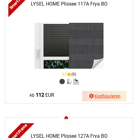
Smart Frame
LYSEL HOME Plissee 117A Frya BO
0,0
(0)
112
EUR
Ab
Konfigurieren
Smart Frame
LYSEL HOME Plissee 127A Frya BO