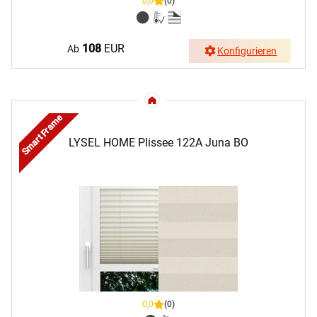
0,0
(0)
108
EUR
Ab
Konfigurieren
Smart Frame
LYSEL HOME Plissee 122A Juna BO
0,0
(0)