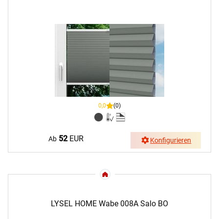
0,0
(0)
52
EUR
Ab
Konfigurieren
LYSEL HOME Wabe 008A Salo BO