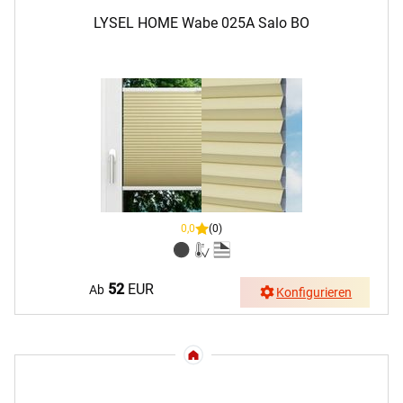
LYSEL HOME Wabe 025A Salo BO
0,0
(0)
52
EUR
Ab
Konfigurieren