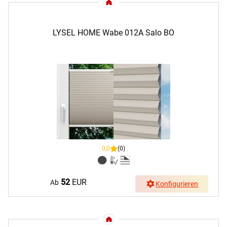
LYSEL HOME Wabe 012A Salo BO
0,0
(0)
52
EUR
Ab
Konfigurieren