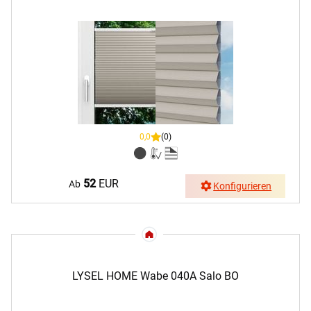
0,0
(0)
52
EUR
Ab
Konfigurieren
LYSEL HOME Wabe 040A Salo BO