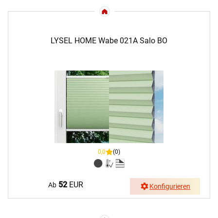
LYSEL HOME Wabe 021A Salo BO
0,0
(0)
52
EUR
Ab
Konfigurieren