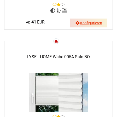
0,0
(0)
41
EUR
Ab
Konfigurieren
LYSEL HOME Wabe 005A Salo BO
0,0
(0)