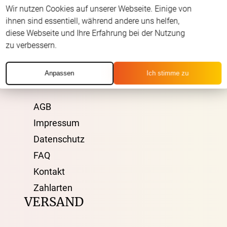
Wir nutzen Cookies auf unserer Webseite. Einige von
Servicezeiten
:
ihnen sind essentiell, während andere uns helfen,
Montag - Freitag: 08:00 - 19:00 Uhr
diese Webseite und Ihre Erfahrung bei der Nutzung
zu verbessern.
Samstag: 09:00 - 13:00 Uhr
ÜBER UNS
Anpassen
Ich stimme zu
AGB
Impressum
Datenschutz
FAQ
Kontakt
Zahlarten
VERSAND