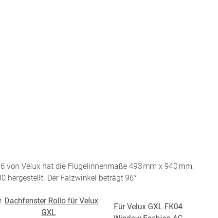
Twitter
Pinterest
Youtube
Blogspot
06 von Velux hat die Flügelinnenmaße 493 mm x 940 mm.
0 hergestellt. Der Falzwinkel beträgt 96°
↑
Dachfenster Rollo für Velux
Für Velux GXL FK04
GXL