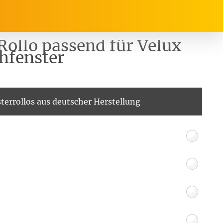
Rollo passend für Velux
hfenster
rrasse, Garten & Co.
Service
terrollos aus deutscher Herstellung
Balkon Sichtschutz
Produktberatung
Balkonbespannungen
Markisenstoff
Messanleitung
nfertigung
arkisenstoffe
Sonnensegel
Montageanleitung
ör
nfertigung
Sonnensegel
Pflegeanleitung