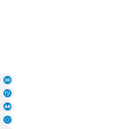
Zubehör
Zubehör
Alle Raffrollos
Alle Vorhangsta
Gardinen/Vorhänge
Fliegen
Massanfertigung
Fertiggrössen
Gardinen nach Maß
Fliegengitter
Flächenvorhang
Fenster
Fertiggrössen
Zubehör
Gardinenstores
Insektenschutz
Zubehör
Alle Flächenvorhänge
Massanfertigung
Fertiggrössen
Zubehör
3D Ansicht
Stoff Ansicht
ÜBER U
Augmented Reality
Explosions-Zeichnung
AGB