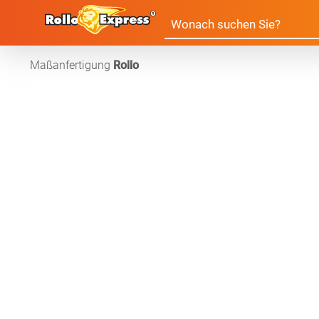
Maßanfertigung
Rollo
Alle Produkte:
Für Ihre Fenster & Türen
Plissee
Lamell
Alle Plissees
Massanfertigun
Rollo
Jalousi
Massanfertigung
Zubehör
Alle Rollos
Alle Jalousien
Dachfenster Rollo
Scheibe
Fertiggrössen
Massanfertigung
Massanfertigun
Zubehör
Alle Scheibenga
Raffrollo
Gardin
Fertiggrössen
Fertiggrössen
Zubehör