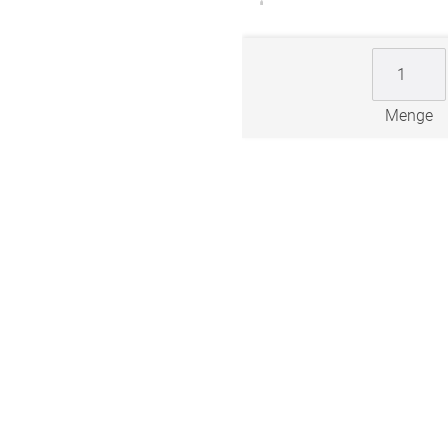
ngen
gitter
bilder
Menge
 nach Mass
NS
VERSAND
Kostenloser Musterversand