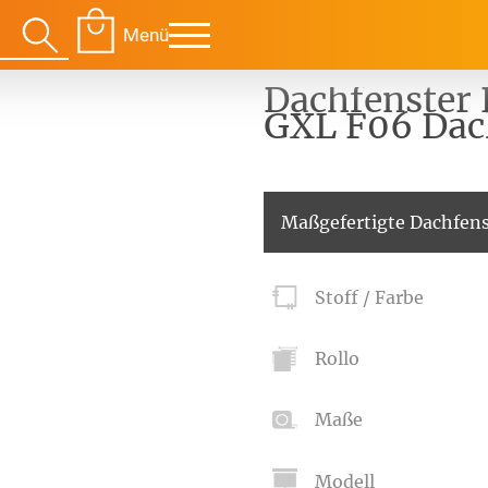
Menü
Dachfenster 
GXL F06 Dac
Für Ihre Räume
Für Te
Maßgefertigte Dachfens
envorhang
Kissen
Stoff / Farbe
g
Alle Kissen
Alle 
en
Tischdecke
Massanfertigung
Massa
Rollo
Alle Tischdecken
Alle M
ngardinen
Stoffe
Fertiggrössen
Zubeh
g
Massanfertigung
Massa
Maße
Zubehör
rdinen
Alle Dekostoffe
Alle 
enstange
Fertiggrössen
Modell
Zubehör