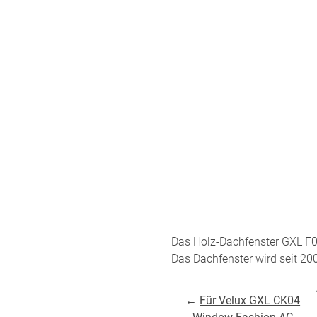
um
Versandinformation
utz
Reklamation
Widerruf
Unsere Versandpartner:
Das Holz-Dachfenster GXL F
Das Dachfenster wird seit 200
←
Für Velux GXL CK04