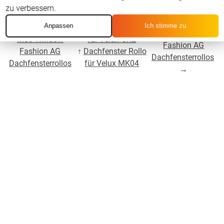
zu verbessern.
Für Velux GXL
Anpassen
Ich stimme zu
←
Für Velux GXL
↑
Dachfenster Rollo
MK06 Window
M08 Window
für Velux GXL
Fashion AG
Fashion AG
↑
Dachfenster Rollo
Dachfensterrollos
Dachfensterrollos
für Velux MK04
→