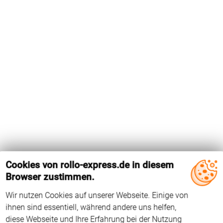
Cookies von rollo-express.de in diesem
Browser zustimmen.
Wir nutzen Cookies auf unserer Webseite. Einige von
Das Holz-Dachfenster GXL MK04 von Velux hat die
ihnen sind essentiell, während andere uns helfen,
Flügelinnenmaße 613 mm x 795 mm. Das Dachfenster wird
diese Webseite und Ihre Erfahrung bei der Nutzung
seit 2000 hergestellt. Der Falzwinkel beträgt 96°