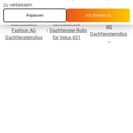
zu verbessern.
Für Velux GIL 434
Anpassen
Ich stimme zu
←
Für Velux GIL
↑
Dachfenster Rollo
Window Fashion
338 Window
für Velux GIL
AG
Fashion AG
↑
Dachfenster Rollo
Dachfensterrollos
Dachfensterrollos
für Velux 431
→