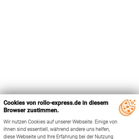
Cookies von rollo-express.de in diesem
Browser zustimmen.
Wir nutzen Cookies auf unserer Webseite. Einige von
Das Holz-Dachfenster GIL 431 von Velux hat die
ihnen sind essentiell, während andere uns helfen,
Flügelinnenmaße 775 mm x 387 mm. Der Falzwinkel beträgt
diese Webseite und Ihre Erfahrung bei der Nutzung
96°