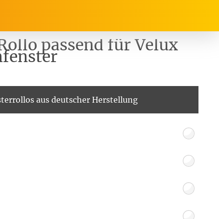
Rollo passend für Velux
fenster
rrasse, Garten & Co.
Service
terrollos aus deutscher Herstellung
Balkon Sichtschutz
Produktberatung
Balkonbespannungen
Markisenstoff
Messanleitung
nfertigung
arkisenstoffe
Sonnensegel
Montageanleitung
ör
nfertigung
Sonnensegel
Pflegeanleitung