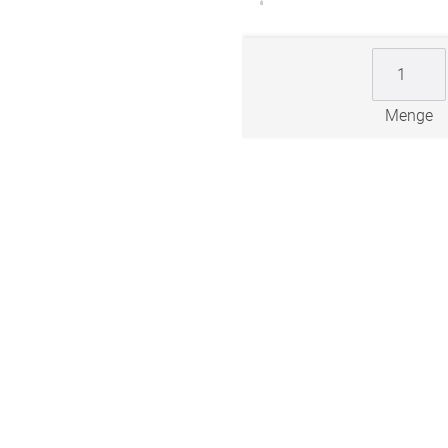
ngen
gitter
bilder
Menge
 nach Mass
NS
VERSAND
Kostenloser Musterversand