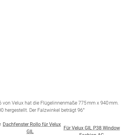
Twitter
Pinterest
Youtube
Blogspot
6 von Velux hat die Flügelinnenmaße 775 mm x 940 mm.
0 hergestellt. Der Falzwinkel beträgt 96°
↑
Dachfenster Rollo für Velux
Für Velux GIL P38 Window
GIL