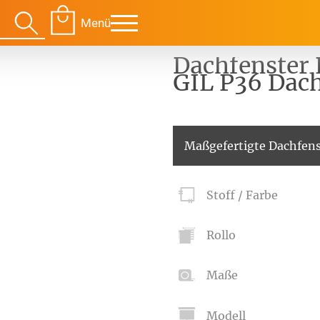
Menü
Dachfenster 
GIL P36 Dach
Für Ihre Räume
Für Te
Maßgefertigte Dachfens
envorhang
Kissen
Stoff / Farbe
g
Alle Kissen
Alle 
en
Tischdecke
Massanfertigung
Massa
Rollo
Alle Tischdecken
Alle M
ngardinen
Stoffe
Fertiggrössen
Zubeh
g
Massanfertigung
Massa
Maße
Zubehör
rdinen
Alle Dekostoffe
Alle 
enstange
Fertiggrössen
Modell
Zubehör