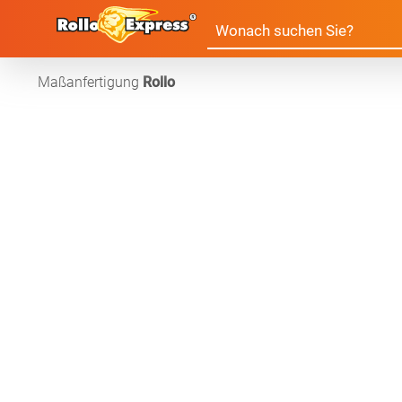
Maßanfertigung
Rollo
Alle Produkte:
Für Ihre Fenster & Türen
Plissee
Lamell
Alle Plissees
Massanfertigun
Rollo
Jalousi
Massanfertigung
Zubehör
Alle Rollos
Alle Jalousien
Dachfenster Rollo
Scheibe
Fertiggrössen
Massanfertigung
Massanfertigun
Zubehör
Alle Scheibenga
Raffrollo
Gardin
Fertiggrössen
Fertiggrössen
Zubehör