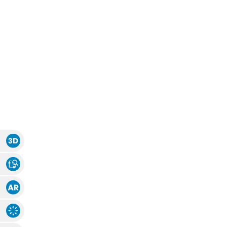
Zubehör
Zubehör
Alle Raffrollos
Alle Vorhangsta
Gardinen/Vorhänge
Fliegen
Massanfertigung
Fertiggrössen
Gardinen nach Maß
Fliegengitter
Flächenvorhang
Fenster
Fertiggrössen
Zubehör
Gardinenstores
Insektenschutz
Zubehör
Alle Flächenvorhänge
Massanfertigung
Fertiggrössen
Zubehör
3D Ansicht
Stoff Ansicht
ÜBER U
Augmented Reality
Explosions-Zeichnung
AGB