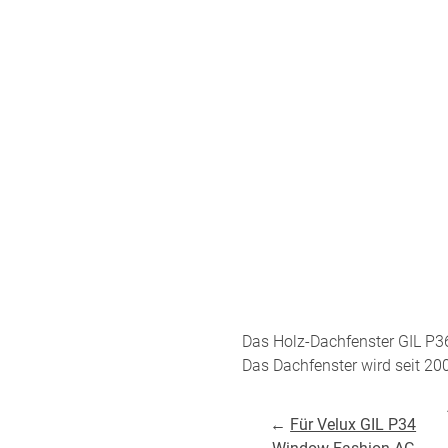
um
Versandinformation
utz
Reklamation
Widerruf
Unsere Versandpartner:
Das Holz-Dachfenster GIL P3
Das Dachfenster wird seit 200
←
Für Velux GIL P34