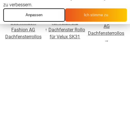
zu verbessern.
Für Velux GIL SK34
Anpassen
Ich stimme zu
←
Für Velux GIL
↑
Dachfenster Rollo
Window Fashion
S50 Window
für Velux GIL
AG
Fashion AG
↑
Dachfenster Rollo
Dachfensterrollos
Dachfensterrollos
für Velux SK31
→