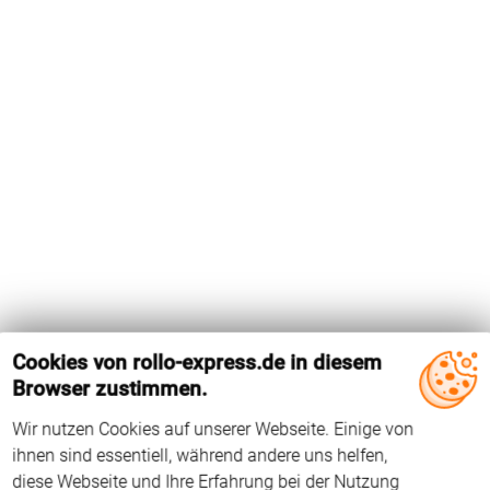
Cookies von rollo-express.de in diesem
Browser zustimmen.
Wir nutzen Cookies auf unserer Webseite. Einige von
Das Holz-Dachfenster GIL SK31 von Velux hat die
ihnen sind essentiell, während andere uns helfen,
Flügelinnenmaße 972 mm x 387 mm. Das Dachfenster wird
diese Webseite und Ihre Erfahrung bei der Nutzung
seit 2013 hergestellt. Der Falzwinkel beträgt 96°