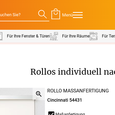
Menü
Für Ihre Fenster & Türen
Für Ihre Räume
Für Ter
Für Ihre Räume
Für Te
Rollos
individuell n
envorhang
Kissen
g
Alle Kissen
Alle 
ROLLO MASSANFERTIGUNG
en
Tischdecke
Massanfertigung
Massa
Cincinnati 54431
Alle Tischdecken
Alle M
ngardinen
Stoffe
Fertiggrössen
Zubeh
Maßanfertigung