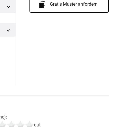
Gratis Muster anfordern
Facebook
Twitter
Pinterest
Youtube
Blogspot
ne)
:
gut