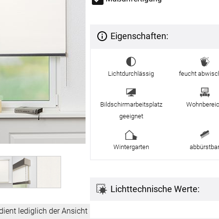
g
Massanfertigung
Massa
Zubehör
rdinen
Alle Dekostoffe
Alle 
enstange
Fertiggrössen
Zubehör
Eigenschaften:
ngen
gitter
Lichtdurchlässig
feucht abwisc
bilder
 nach Mass
Bildschirmarbeitsplatz
Wohnberei
geeignet
Wintergarten
abbürstba
Lichttechnische Werte:
NS
VERSAND
dient lediglich der Ansicht