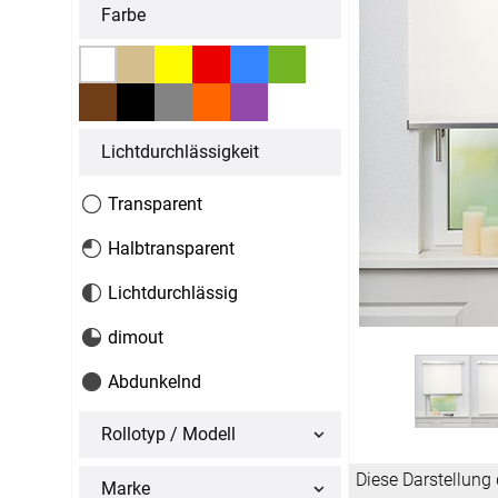
Massanfertigung
Massanfertigun
Farbe
Zubehör
Alle Scheibenga
Raffrollo
Gardin
Fertiggrössen
Fertiggrössen
Zubehör
Zubehör
Zubehör
Alle Raffrollos
Alle Vorhangsta
Gardinen/Vorhänge
Fliegen
Massanfertigung
Fertiggrössen
Lichtdurchlässigkeit
Gardinen nach Maß
Fliegengitter
Flächenvorhang
Fenster
Fertiggrössen
Zubehör
Transparent
Gardinenstores
Insektenschutz
Zubehör
Halbtransparent
Alle Flächenvorhänge
Lichtdurchlässig
Massanfertigung
dimout
Fertiggrössen
Abdunkelnd
Zubehör
Rollotyp / Modell
ÜBER U
Diese Darstellung 
Marke