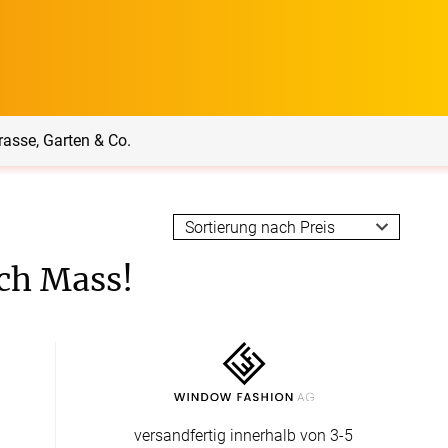
rasse, Garten & Co.
rrasse, Garten & Co.
Service
ach Mass!
Balkon Sichtschutz
Produktberatung
Balkonbespannungen
Markisenstoff
Messanleitung
nfertigung
arkisenstoffe
Sonnensegel
Montageanleitung
ör
versandfertig innerhalb von 3-5