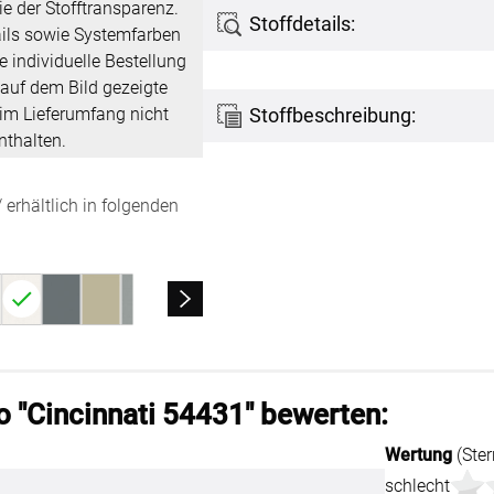
ie der Stofftransparenz.
Stoffdetails:
ils sowie Systemfarben
Kostenloser Musterversand
e individuelle Bestellung
um
Versandinformation
auf dem Bild gezeigte
 im Lieferumfang nicht
Stoffbeschreibung:
utz
Reklamation
nthalten.
Widerruf
 erhältlich in folgenden
Unsere Versandpartner:
o "Cincinnati 54431" bewerten:
Wertung
(Ster
schlecht