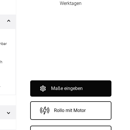
nfertigung
Werktagen
Sonnensegel
Pflegeanleitung
hbar
ch
r
Maße eingeben
Rollo mit Motor
BEZAHLUNG
SOCIAL MEDIA