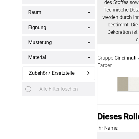
des Stoffes sow
Technische Deta
Raum
AGB
werden durch Ihr
Impress
Tel.: +49 (0) 3721 395312
bestimmt. Die 
Eignung
Dekoration ist
Datensch
Fax.: +41 (0) 3721 395333
e
Musterung
FAQ
Mail: shop@rolloexpress.com
Kontakt
Material
Gruppe
Cincinnati
/
Zahlarten
Servicezeiten
:
Farben
Zubehör / Ersatzteile
Montag - Freitag: 08:00 - 19:00 Uhr
Samstag: 09:00 - 13:00 Uhr
Alle Filter löschen
Dieses Roll
Ihr Name: