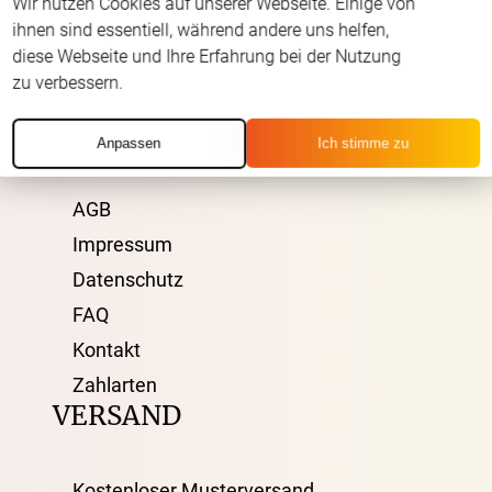
Wir nutzen Cookies auf unserer Webseite. Einige von
Servicezeiten
:
ihnen sind essentiell, während andere uns helfen,
Montag - Freitag: 08:00 - 19:00 Uhr
diese Webseite und Ihre Erfahrung bei der Nutzung
zu verbessern.
Samstag: 09:00 - 13:00 Uhr
ÜBER UNS
Anpassen
Ich stimme zu
AGB
Impressum
Datenschutz
FAQ
Kontakt
Zahlarten
VERSAND
Kostenloser Musterversand