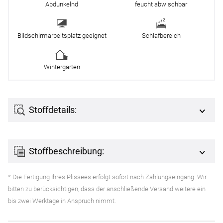
Abdunkelnd
feucht abwischbar
Bildschirmarbeitsplatz geeignet
Schlafbereich
Wintergarten
Stoffdetails:
Stoffbeschreibung:
* Die Fertigung Ihres Plissees erfolgt sofort nach Zahlungseingang. Wir
bitten zu berücksichtigen, dass der anschließende Versand weitere ein
bis zwei Werktage in Anspruch nimmt.