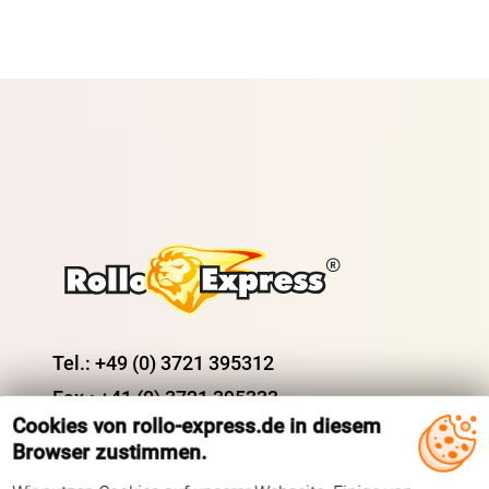
Tel.: +49 (0) 3721 395312
Fax.: +41 (0) 3721 395333
Cookies von rollo-express.de in diesem
Mail: shop@rolloexpress.com
Browser zustimmen.