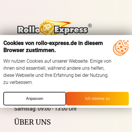
Cookies von rollo-express.de in diesem
Browser zustimmen.
Tel.: +49 (0) 3721 395312
Fax.: +41 (0) 3721 395333
Wir nutzen Cookies auf unserer Webseite. Einige von
ihnen sind essentiell, während andere uns helfen,
Mail: shop@rolloexpress.com
diese Webseite und Ihre Erfahrung bei der Nutzung
zu verbessern.
Servicezeiten
:
Montag - Freitag: 08:00 - 19:00 Uhr
Anpassen
Ich stimme zu
Samstag: 09:00 - 13:00 Uhr
ÜBER UNS