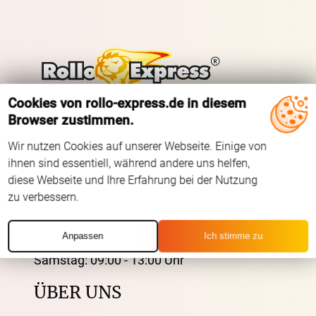
Cookies von rollo-express.de in diesem
Browser zustimmen.
Tel.: +49 (0) 3721 395312
Fax.: +41 (0) 3721 395333
Wir nutzen Cookies auf unserer Webseite. Einige von
ihnen sind essentiell, während andere uns helfen,
Mail: shop@rolloexpress.com
diese Webseite und Ihre Erfahrung bei der Nutzung
zu verbessern.
Servicezeiten
:
Montag - Freitag: 08:00 - 19:00 Uhr
Anpassen
Ich stimme zu
Samstag: 09:00 - 13:00 Uhr
ÜBER UNS