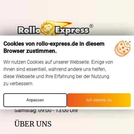
Cookies von rollo-express.de in diesem
Browser zustimmen.
Tel.: +49 (0) 3721 395312
Fax.: +41 (0) 3721 395333
Wir nutzen Cookies auf unserer Webseite. Einige von
ihnen sind essentiell, während andere uns helfen,
Mail: shop@rolloexpress.com
diese Webseite und Ihre Erfahrung bei der Nutzung
zu verbessern.
Servicezeiten
:
Montag - Freitag: 08:00 - 19:00 Uhr
Anpassen
Ich stimme zu
Samstag: 09:00 - 13:00 Uhr
ÜBER UNS