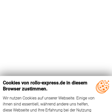
Cookies von rollo-express.de in diesem
Browser zustimmen.
Wir nutzen Cookies auf unserer Webseite. Einige von
Das Holz-Dachfenster GDL 410 von Velux hat die
ihnen sind essentiell, während andere uns helfen,
Flügelinnenmaße 775 mm x 1362 mm. Der Falzwinkel beträgt
diese Webseite und Ihre Erfahrung bei der Nutzung
96°