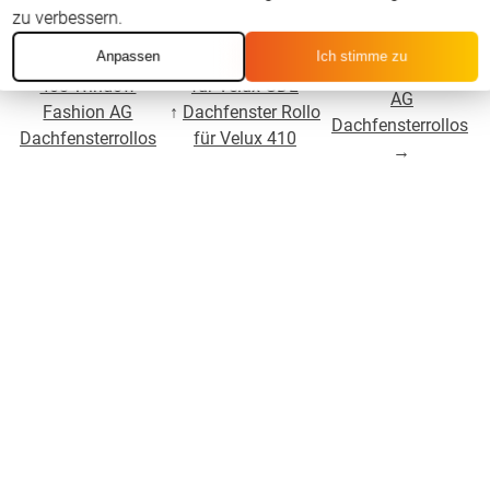
zu verbessern.
Für Velux GDL 606
Anpassen
Ich stimme zu
←
Für Velux GDL
↑
Dachfenster Rollo
Window Fashion
408 Window
für Velux GDL
AG
Fashion AG
↑
Dachfenster Rollo
Dachfensterrollos
Dachfensterrollos
für Velux 410
→