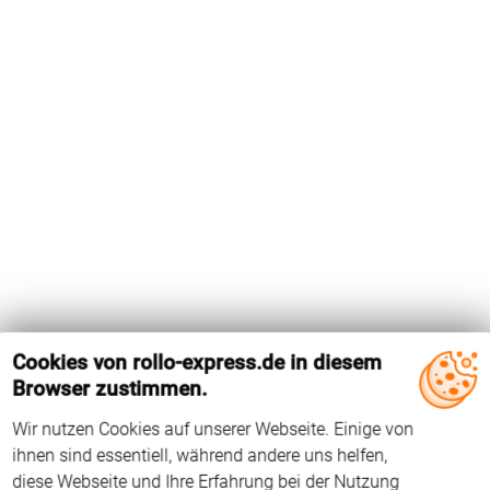
Cookies von rollo-express.de in diesem
Browser zustimmen.
Wir nutzen Cookies auf unserer Webseite. Einige von
Das Holz-Dachfenster GDL PK10 von Velux hat die
ihnen sind essentiell, während andere uns helfen,
Flügelinnenmaße 775 mm x 1417 mm. Das Dachfenster wird
diese Webseite und Ihre Erfahrung bei der Nutzung
seit 2013 hergestellt. Der Falzwinkel beträgt 96°