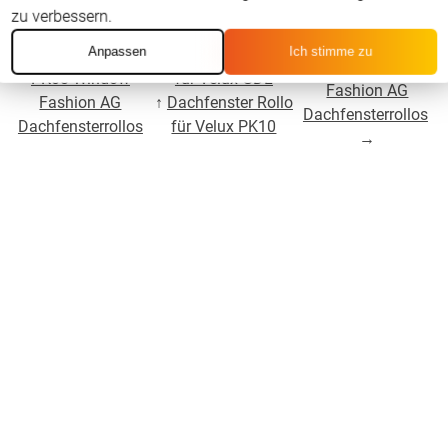
zu verbessern.
Für Velux GDL
Anpassen
Ich stimme zu
←
Für Velux GDL
↑
Dachfenster Rollo
PK19oben Window
PK08 Window
für Velux GDL
Fashion AG
Fashion AG
↑
Dachfenster Rollo
Dachfensterrollos
Dachfensterrollos
für Velux PK10
→