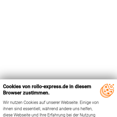
Cookies von rollo-express.de in diesem
Browser zustimmen.
Wir nutzen Cookies auf unserer Webseite. Einige von
Das Holz-Dachfenster GDL P04 von Velux hat die
ihnen sind essentiell, während andere uns helfen,
Flügelinnenmaße 775 mm x 741 mm. Das Dachfenster wird
diese Webseite und Ihre Erfahrung bei der Nutzung
seit 2000 hergestellt. Der Falzwinkel beträgt 96°