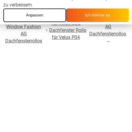
zu verbessern.
←
Für Velux GDL
Für Velux GDL P06
Anpassen
Ich stimme zu
↑
Dachfenster Rollo
MK19unten
Window Fashion
für Velux GDL
Window Fashion
AG
↑
Dachfenster Rollo
AG
Dachfensterrollos
für Velux P04
Dachfensterrollos
→