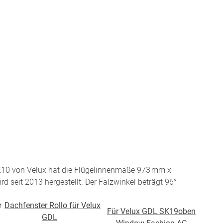
Twitter
Pinterest
Youtube
Blogspot
K10 von Velux hat die Flügelinnenmaße 973 mm x
d seit 2013 hergestellt. Der Falzwinkel beträgt 96°
↑
Dachfenster Rollo für Velux
Für Velux GDL SK19oben
GDL