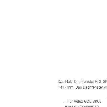
um
Versandinformation
utz
Reklamation
Widerruf
Unsere Versandpartner:
Das Holz-Dachfenster GDL S
1417 mm. Das Dachfenster wir
←
Für Velux GDL SK08