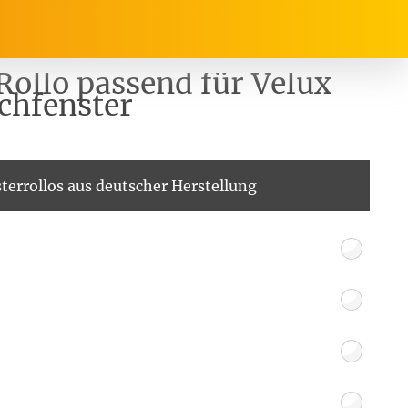
Rollo passend für Velux
chfenster
rrasse, Garten & Co.
Service
terrollos aus deutscher Herstellung
Balkon Sichtschutz
Produktberatung
Balkonbespannungen
Markisenstoff
Messanleitung
nfertigung
arkisenstoffe
Sonnensegel
Montageanleitung
ör
nfertigung
Sonnensegel
Pflegeanleitung