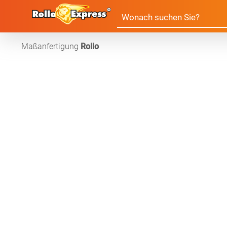
Maßanfertigung
Rollo
Alle Produkte:
Für Ihre Fenster & Türen
Plissee
Lamell
Alle Plissees
Massanfertigun
Rollo
Jalousi
Massanfertigung
Zubehör
Alle Rollos
Alle Jalousien
Dachfenster Rollo
Scheibe
Fertiggrössen
Massanfertigung
Massanfertigun
Zubehör
Alle Scheibenga
Raffrollo
Gardin
Fertiggrössen
Fertiggrössen
Zubehör