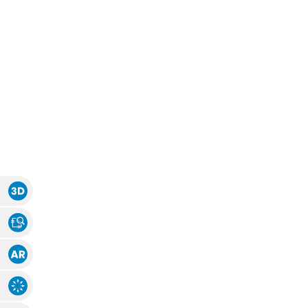
Zubehör
Zubehör
Alle Raffrollos
Alle Vorhangsta
Gardinen/Vorhänge
Fliegen
Massanfertigung
Fertiggrössen
Gardinen nach Maß
Fliegengitter
Flächenvorhang
Fenster
Fertiggrössen
Zubehör
Gardinenstores
Insektenschutz
Zubehör
Alle Flächenvorhänge
Massanfertigung
Fertiggrössen
Zubehör
3D Ansicht
Stoff Ansicht
ÜBER U
Augmented Reality
Explosions-Zeichnung
AGB