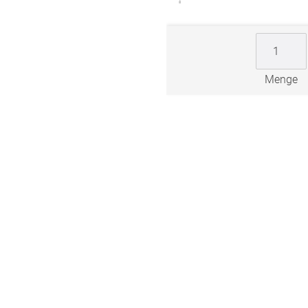
ngen
gitter
bilder
Menge
 nach Mass
NS
VERSAND
Kostenloser Musterversand