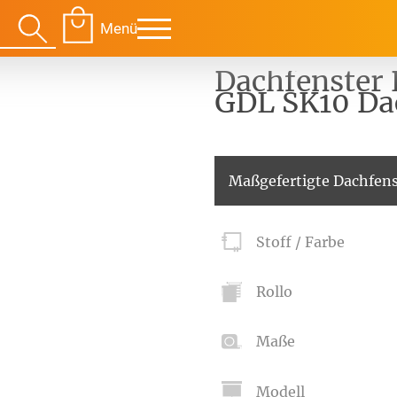
Menü
Dachfenster 
GDL SK10 Da
Für Ihre Räume
Für Te
Maßgefertigte Dachfens
envorhang
Kissen
Stoff / Farbe
g
Alle Kissen
Alle 
en
Tischdecke
Massanfertigung
Massa
Rollo
Alle Tischdecken
Alle M
ngardinen
Stoffe
Fertiggrössen
Zubeh
g
Massanfertigung
Massa
Maße
Zubehör
rdinen
Alle Dekostoffe
Alle 
enstange
Fertiggrössen
Modell
Zubehör