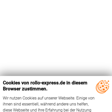
Cookies von rollo-express.de in diesem
Browser zustimmen.
Wir nutzen Cookies auf unserer Webseite. Einige von
Das Holz-Dachfenster GPL 606 von Velux hat die
ihnen sind essentiell, während andere uns helfen,
Flügelinnenmaße 973 mm x 940 mm. Der Falzwinkel beträgt
diese Webseite und Ihre Erfahrung bei der Nutzung
96°