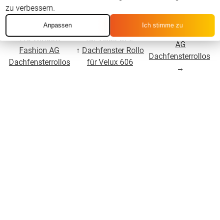
zu verbessern.
Für Velux GPL 608
Anpassen
Ich stimme zu
←
Für Velux GPL
↑
Dachfenster Rollo
Window Fashion
410 Window
für Velux GPL
AG
Fashion AG
↑
Dachfenster Rollo
Dachfensterrollos
Dachfensterrollos
für Velux 606
→