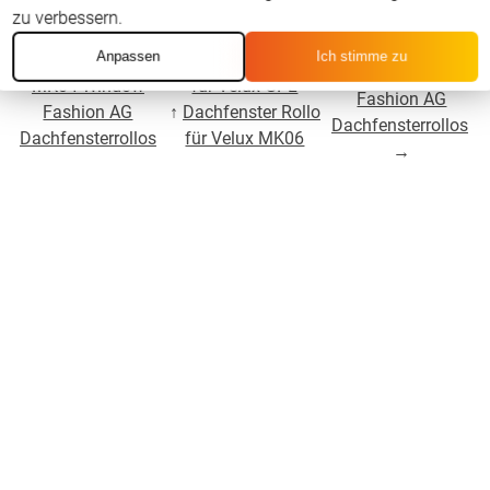
zu verbessern.
Für Velux GPL
Anpassen
Ich stimme zu
←
Für Velux GPL
↑
Dachfenster Rollo
MK08 Window
MK04 Window
für Velux GPL
Fashion AG
Fashion AG
↑
Dachfenster Rollo
Dachfensterrollos
Dachfensterrollos
für Velux MK06
→