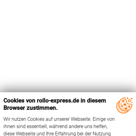
Cookies von rollo-express.de in diesem
Browser zustimmen.
Wir nutzen Cookies auf unserer Webseite. Einige von
Das Holz-Dachfenster GPL MK06 von Velux hat die
ihnen sind essentiell, während andere uns helfen,
Flügelinnenmaße 613 mm x 995 mm. Das Dachfenster wird
diese Webseite und Ihre Erfahrung bei der Nutzung
seit 2013 hergestellt. Der Falzwinkel beträgt 96°