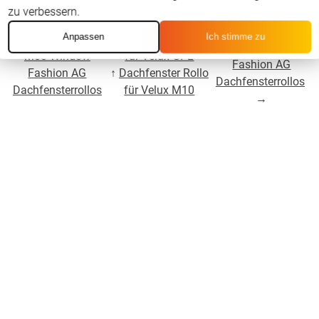
zu verbessern.
Für Velux GPL
Anpassen
Ich stimme zu
←
Für Velux GPL
↑
Dachfenster Rollo
MK04 Window
M08 Window
für Velux GPL
Fashion AG
Fashion AG
↑
Dachfenster Rollo
Dachfensterrollos
Dachfensterrollos
für Velux M10
→