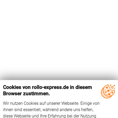
Cookies von rollo-express.de in diesem
Browser zustimmen.
Wir nutzen Cookies auf unserer Webseite. Einige von
Das Holz-Dachfenster GPL M10 von Velux hat die
ihnen sind essentiell, während andere uns helfen,
Flügelinnenmaße 613 mm x 1362 mm. Das Dachfenster wird
diese Webseite und Ihre Erfahrung bei der Nutzung
seit 2000 hergestellt. Der Falzwinkel beträgt 96°