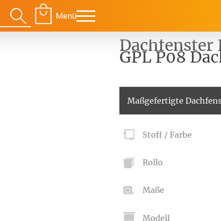
Menü
Dachfenster 
GPL P08 Dac
Für Ihre Räume
Für Te
Maßgefertigte Dachfens
envorhang
Kissen
Stoff / Farbe
g
Alle Kissen
Alle 
en
Tischdecke
Massanfertigung
Massa
Rollo
Alle Tischdecken
Alle M
ngardinen
Stoffe
Fertiggrössen
Zubeh
g
Massanfertigung
Massa
Maße
Zubehör
rdinen
Alle Dekostoffe
Alle 
enstange
Fertiggrössen
Modell
Zubehör