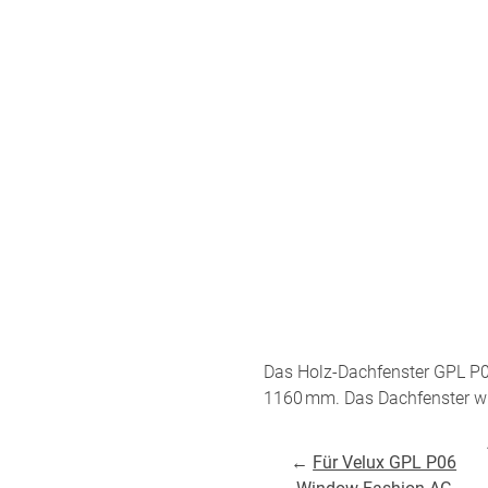
um
Versandinformation
utz
Reklamation
Widerruf
Unsere Versandpartner:
Das Holz-Dachfenster GPL P0
1160 mm. Das Dachfenster wir
←
Für Velux GPL P06