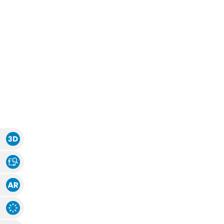
Zubehör
Zubehör
Alle Raffrollos
Alle Vorhangsta
Gardinen/Vorhänge
Fliegen
Massanfertigung
Fertiggrössen
Gardinen nach Maß
Fliegengitter
Flächenvorhang
Fenster
Fertiggrössen
Zubehör
Gardinenstores
Insektenschutz
Zubehör
Alle Flächenvorhänge
Massanfertigung
Fertiggrössen
Zubehör
3D Ansicht
Stoff Ansicht
ÜBER U
Augmented Reality
Explosions-Zeichnung
AGB