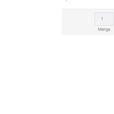
ngen
gitter
bilder
Menge
 nach Mass
NS
VERSAND
Kostenloser Musterversand