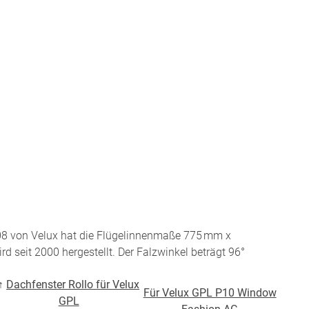
Twitter
Pinterest
Youtube
Blogspot
8 von Velux hat die Flügelinnenmaße 775 mm x
d seit 2000 hergestellt. Der Falzwinkel beträgt 96°
↑
Dachfenster Rollo für Velux
Für Velux GPL P10 Window
GPL