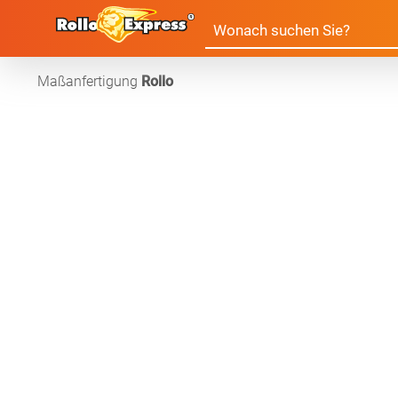
Maßanfertigung
Rollo
Alle Produkte:
Für Ihre Fenster & Türen
Plissee
Lamell
Alle Plissees
Massanfertigun
Rollo
Jalousi
Massanfertigung
Zubehör
Alle Rollos
Alle Jalousien
Dachfenster Rollo
Scheibe
Fertiggrössen
Massanfertigung
Massanfertigun
Zubehör
Alle Scheibenga
Raffrollo
Gardin
Fertiggrössen
Fertiggrössen
Zubehör