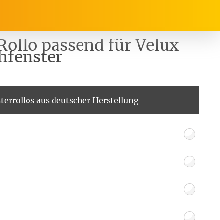
Rollo passend für Velux
hfenster
rrasse, Garten & Co.
Service
terrollos aus deutscher Herstellung
Balkon Sichtschutz
Produktberatung
Balkonbespannungen
Markisenstoff
Messanleitung
nfertigung
arkisenstoffe
Sonnensegel
Montageanleitung
ör
nfertigung
Sonnensegel
Pflegeanleitung