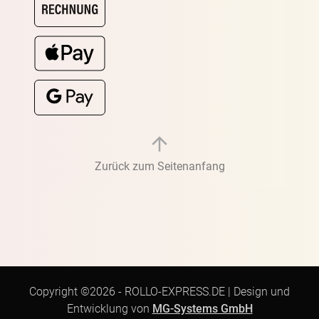
Zurück zum Seitenanfang
Copyright ©2026 -
ROLLO-EXPRESS.DE
|
Design und
Entwicklung von
MG-Systems GmbH