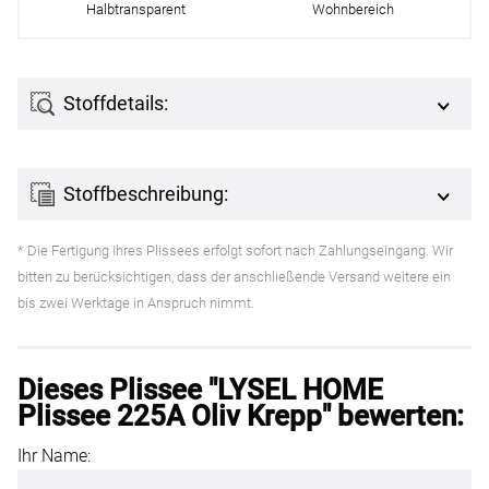
Halbtransparent
Wohnbereich
Stoffdetails:
Stoffbeschreibung:
* Die Fertigung Ihres Plissees erfolgt sofort nach Zahlungseingang. Wir
bitten zu berücksichtigen, dass der anschließende Versand weitere ein
bis zwei Werktage in Anspruch nimmt.
Dieses Plissee "LYSEL HOME
Plissee 225A Oliv Krepp" bewerten:
Ihr Name: