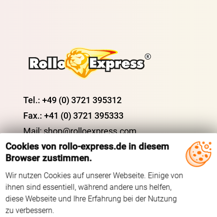
Tel.: +49 (0) 3721 395312
Fax.: +41 (0) 3721 395333
Mail: shop@rolloexpress.com
Cookies von rollo-express.de in diesem
Browser zustimmen.
Servicezeiten
:
Wir nutzen Cookies auf unserer Webseite. Einige von
Montag - Freitag: 08:00 - 19:00 Uhr
ihnen sind essentiell, während andere uns helfen,
Samstag: 09:00 - 13:00 Uhr
diese Webseite und Ihre Erfahrung bei der Nutzung
zu verbessern.
ÜBER UNS