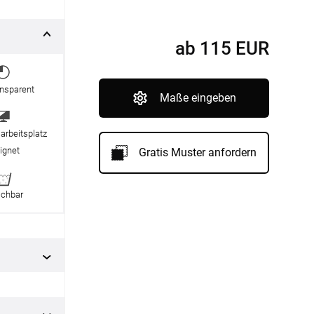
nfertigung
Sonnensegel
Pflegeanleitung
ab
115
EUR
ansparent
Maße eingeben
arbeitsplatz
ignet
Gratis Muster anfordern
chbar
BEZAHLUNG
SOCIAL MEDIA