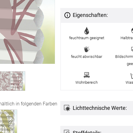
g
Massanfertigung
Massa
Zubehör
rdinen
Alle Dekostoffe
Alle 
enstange
Fertiggrössen
Eigenschaften:
Zubehör
ngen
gitter
feuchtraum geeignet
Halbtr
bilder
feucht abwischbar
Bildschirm
 nach Mass
gee
Wohnbereich
Was
hältlich in folgenden Farben
Lichttechnische Werte:
NS
VERSAND
Stoffdetails: