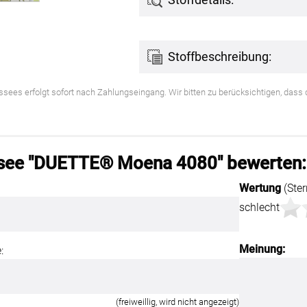
Kostenloser Musterversand
um
Versandinformation
Stoffbeschreibung:
utz
Reklamation
lissees erfolgt sofort nach Zahlungseingang. Wir bitten zu berücksichtigen, das
Widerruf
Unsere Versandpartner:
ssee "DUETTE® Moena 4080" bewerten:
Wertung
(Ster
schlecht
Meinung:
:
(freiweillig, wird nicht angezeigt)