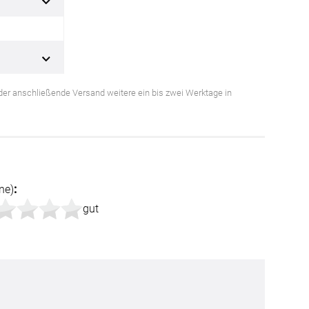
Facebook
Twitter
s der anschließende Versand weitere ein bis zwei Werktage in
Pinterest
Youtube
Blogspot
ne)
:
gut