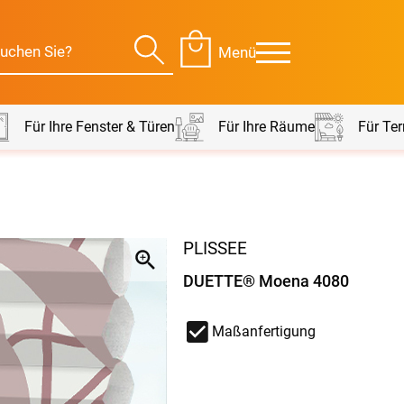
Menü
Für Ihre Fenster & Türen
Für Ihre Räume
Für Ter
Für Ihre Räume
Für Te
PLISSEE
envorhang
Kissen
DUETTE® Moena 4080
g
Alle Kissen
Alle 
en
Tischdecke
Maßanfertigung
Massanfertigung
Massa
Alle Tischdecken
Alle M
ngardinen
Stoffe
Fertiggrössen
Zubeh