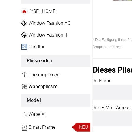
LYSEL HOME
AGB
Impress
Tel.: +49 (0) 3721 395312
Window Fashion AG
Datensch
Fax.: +41 (0) 3721 395333
Window Fashion II
* Die Fertigung Ihres P
FAQ
Mail: shop@rolloexpress.com
Cosiflor
Anspruch nimmt.
Kontakt
Zahlarten
Servicezeiten
:
Plisseearten
Dieses Pli
Montag - Freitag: 08:00 - 19:00 Uhr
Thermoplissee
Samstag: 09:00 - 13:00 Uhr
Ihr Name:
Wabenplissee
Modell
Ihre E-Mail-Adresse
Wabe XL
Smart Frame
NEU