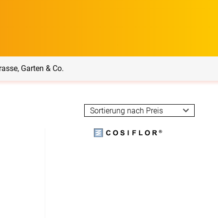
rasse, Garten & Co.
rrasse, Garten & Co.
Service
Balkon Sichtschutz
Produktberatung
Balkonbespannungen
Markisenstoff
Messanleitung
nfertigung
arkisenstoffe
Sonnensegel
Montageanleitung
ör