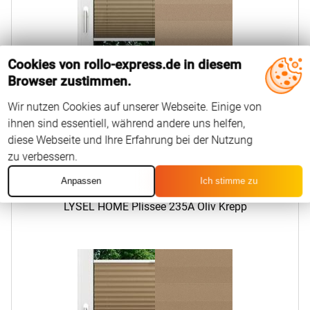
Cookies von rollo-express.de in diesem
0,0
(0)
Browser zustimmen.
Wir nutzen Cookies auf unserer Webseite. Einige von
23
EUR
Ab
Konfigurieren
ihnen sind essentiell, während andere uns helfen,
diese Webseite und Ihre Erfahrung bei der Nutzung
zu verbessern.
Anpassen
Ich stimme zu
LYSEL HOME Plissee 235A Oliv Krepp