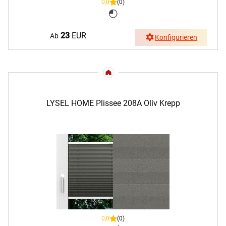
0,0
(0)
23
EUR
Ab
Konfigurieren
LYSEL HOME Plissee 208A Oliv Krepp
0,0
(0)