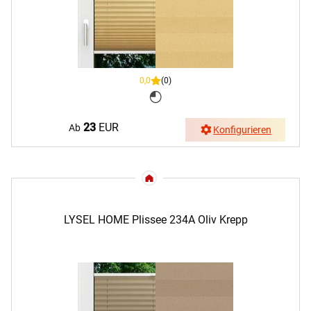
0,0
(0)
23
EUR
Ab
Konfigurieren
LYSEL HOME Plissee 234A Oliv Krepp